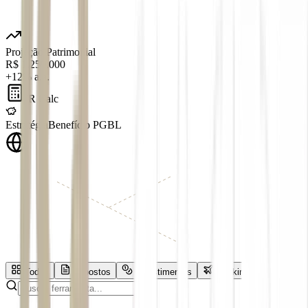
Projeção Patrimonial
R$ 1.250.000
+12% a.a.
IR Calc
Estratégia
Benefício PGBL
Todas
Impostos
Investimentos
Banking