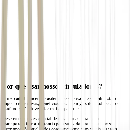
Por que usar nossos simuladores?
O mercado financeiro brasileiro é complexo. Taxas, alíquotas de
imposto regressivas, benefícios fiscais e regras de residência podem
confundir até o investidor mais experiente.
Desenvolvemos este portal de ferramentas para trazer
transparência e autonomia
para sua vida financeira. Nossos
algoritmos são atualizados constantemente com as leis vigentes