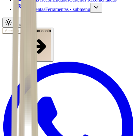
Ferramentas
Ferramentas • submenu
Tema
Acessar
Abra sua conta