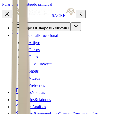
Pular para o conteúdo principal
SACRE
Categorias
Categorias • submenu
Educacional
Educacional
Artigos
Cursos
Guias
Ouviu Investiu
Shorts
Vídeos
Webséries
Notícias
Notícias
Relatórios
Relatórios
Análises
Análises
Carteiras Recomendadas
Carteiras Recomendadas