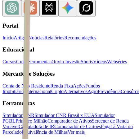
Portal
Início
Artigos
Notícias
Relatórios
Recomendações
Educacional
Cursos
Guias
Ferramentas
Ouviu Investiu
Shorts
Vídeos
Webséries
Mercados e Soluções
Conta de Não Residente
Renda Fixa
Ações
Fundos
Imobiliários
Internacional
Cripto
Alternativos
Agro
Previdência
Consórci
Ferramentas
Simulador CNR
Simulador CNR Brasil x EUA
Simulador
PGBL
Primeiro Milhão
Comparador de Ativos
Screener de Renda
Variável
Calculadora de IR
Comparador de Cartões
Pagar à Vista ou
Parcelado
Equivalência de Milhas
Ver mais