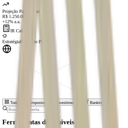
Projeção Patrimonial
R$ 1.250.000
+12% a.a.
IR Calc
Estratégia
Benefício PGBL
Todas
Impostos
Investimentos
Banking
Ferramentas disponiveis