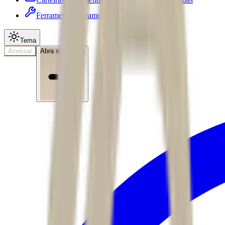
Ferramentas
Ferramentas • submenu
Tema
Acessar
Abra sua conta