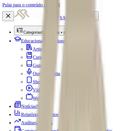
Pular para o conteúdo principal
SACRE
Categorias
Categorias • submenu
Educacional
Educacional
Artigos
Cursos
Guias
Ouviu Investiu
Shorts
Vídeos
Webséries
Notícias
Notícias
Relatórios
Relatórios
Análises
Análises
Carteiras Recomendadas
Carteiras Recomendadas