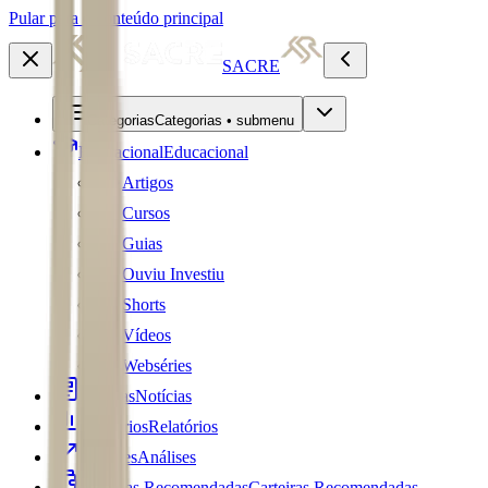
Pular para o conteúdo principal
SACRE
Categorias
Categorias • submenu
Educacional
Educacional
Artigos
Cursos
Guias
Ouviu Investiu
Shorts
Vídeos
Webséries
Notícias
Notícias
Relatórios
Relatórios
Análises
Análises
Carteiras Recomendadas
Carteiras Recomendadas