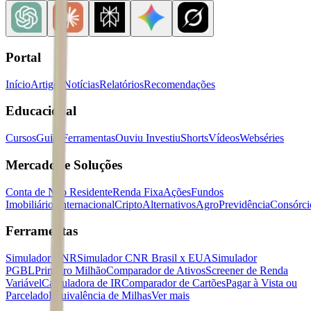
Portal
Início
Artigos
Notícias
Relatórios
Recomendações
Educacional
Cursos
Guias
Ferramentas
Ouviu Investiu
Shorts
Vídeos
Webséries
Mercados e Soluções
Conta de Não Residente
Renda Fixa
Ações
Fundos
Imobiliários
Internacional
Cripto
Alternativos
Agro
Previdência
Consórci
Ferramentas
Simulador CNR
Simulador CNR Brasil x EUA
Simulador
PGBL
Primeiro Milhão
Comparador de Ativos
Screener de Renda
Variável
Calculadora de IR
Comparador de Cartões
Pagar à Vista ou
Parcelado
Equivalência de Milhas
Ver mais