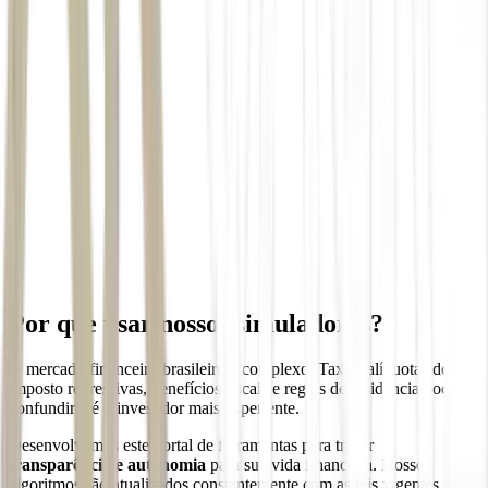
Por que usar nossos simuladores?
O mercado financeiro brasileiro é complexo. Taxas, alíquotas de
imposto regressivas, benefícios fiscais e regras de residência podem
confundir até o investidor mais experiente.
Desenvolvemos este portal de ferramentas para trazer
transparência e autonomia
para sua vida financeira. Nossos
algoritmos são atualizados constantemente com as leis vigentes