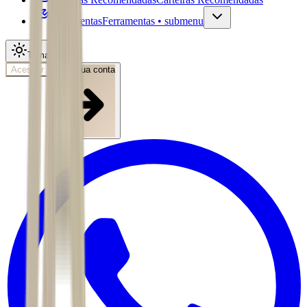
Ferramentas
Ferramentas • submenu
Tema
Acessar
Abra sua conta