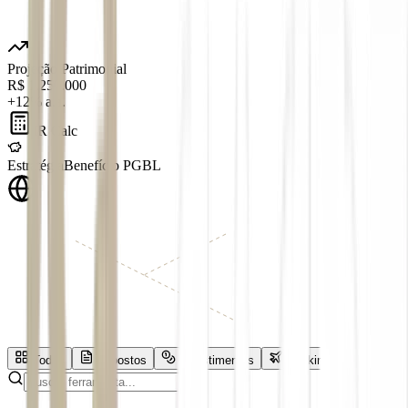
Projeção Patrimonial
R$ 1.250.000
+12% a.a.
IR Calc
Estratégia
Benefício PGBL
Todas
Impostos
Investimentos
Banking