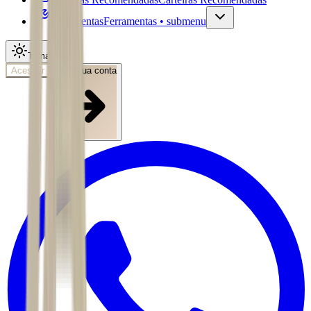
Ferramentas
Ferramentas • submenu
Tema
Acessar
Abra sua conta