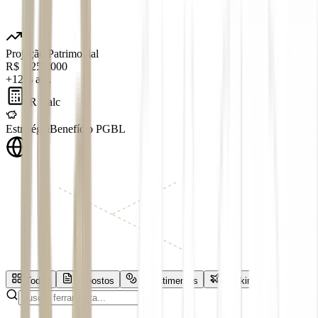
Projeção Patrimonial
R$ 1.250.000
+12% a.a.
IR Calc
Estratégia
Benefício PGBL
Todas
Impostos
Investimentos
Banking