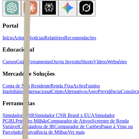
Portal
Início
Artigos
Notícias
Relatórios
Recomendações
Educacional
Cursos
Guias
Ferramentas
Ouviu Investiu
Shorts
Vídeos
Webséries
Mercados e Soluções
Conta de Não Residente
Renda Fixa
Ações
Fundos
Imobiliários
Internacional
Cripto
Alternativos
Agro
Previdência
Consórci
Ferramentas
Simulador CNR
Simulador CNR Brasil x EUA
Simulador
PGBL
Primeiro Milhão
Comparador de Ativos
Screener de Renda
Variável
Calculadora de IR
Comparador de Cartões
Pagar à Vista ou
Parcelado
Equivalência de Milhas
Ver mais