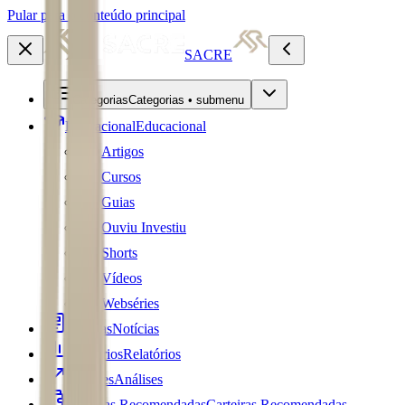
Pular para o conteúdo principal
SACRE
Categorias
Categorias • submenu
Educacional
Educacional
Artigos
Cursos
Guias
Ouviu Investiu
Shorts
Vídeos
Webséries
Notícias
Notícias
Relatórios
Relatórios
Análises
Análises
Carteiras Recomendadas
Carteiras Recomendadas