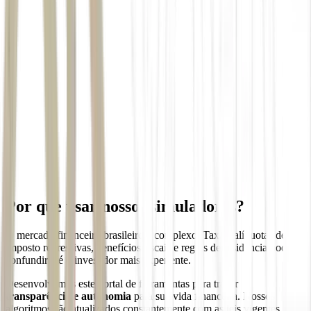
Por que usar nossos simuladores?
O mercado financeiro brasileiro é complexo. Taxas, alíquotas de
imposto regressivas, benefícios fiscais e regras de residência podem
confundir até o investidor mais experiente.
Desenvolvemos este portal de ferramentas para trazer
transparência e autonomia
para sua vida financeira. Nossos
algoritmos são atualizados constantemente com as leis vigentes