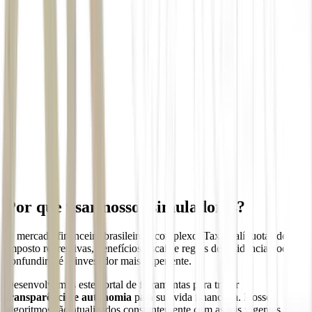
Por que usar nossos simuladores?
O mercado financeiro brasileiro é complexo. Taxas, alíquotas de
imposto regressivas, benefícios fiscais e regras de residência podem
confundir até o investidor mais experiente.
Desenvolvemos este portal de ferramentas para trazer
transparência e autonomia
para sua vida financeira. Nossos
algoritmos são atualizados constantemente com as leis vigentes