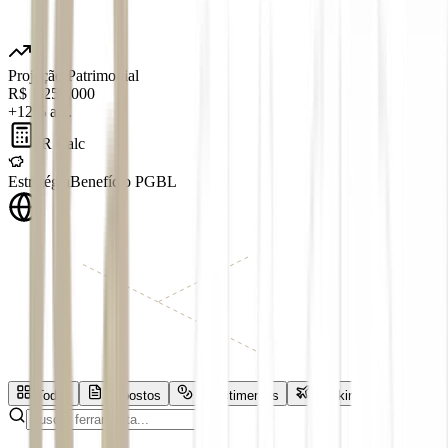
Projeção Patrimonial
R$ 1.250.000
+12% a.a.
IR Calc
Estratégia
Benefício PGBL
Todas
Impostos
Investimentos
Banking