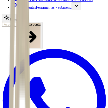
Ferramentas
Ferramentas • submenu
Tema
Acessar
Abra sua conta