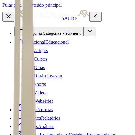
Pular para o conteúdo principal
SACRE
Categorias
Categorias • submenu
Educacional
Educacional
Artigos
Cursos
Guias
Ouviu Investiu
Shorts
Vídeos
Webséries
Notícias
Notícias
Relatórios
Relatórios
Análises
Análises
Carteiras Recomendadas
Carteiras Recomendadas