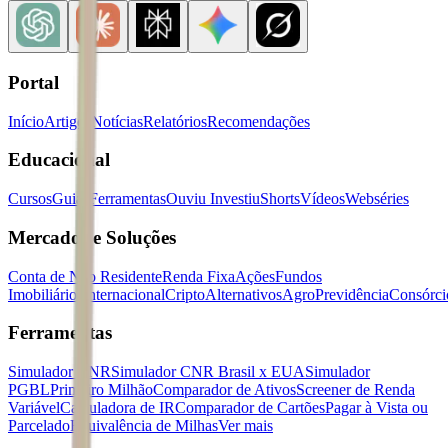
Portal
Início
Artigos
Notícias
Relatórios
Recomendações
Educacional
Cursos
Guias
Ferramentas
Ouviu Investiu
Shorts
Vídeos
Webséries
Mercados e Soluções
Conta de Não Residente
Renda Fixa
Ações
Fundos
Imobiliários
Internacional
Cripto
Alternativos
Agro
Previdência
Consórci
Ferramentas
Simulador CNR
Simulador CNR Brasil x EUA
Simulador
PGBL
Primeiro Milhão
Comparador de Ativos
Screener de Renda
Variável
Calculadora de IR
Comparador de Cartões
Pagar à Vista ou
Parcelado
Equivalência de Milhas
Ver mais