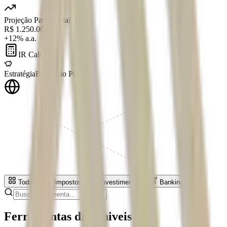
Projeção Patrimonial
R$ 1.250.000
+12% a.a.
IR Calc
Estratégia
Benefício PGBL
Todas
Impostos
Investimentos
Banking
Ferramentas disponiveis