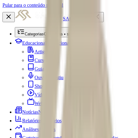
Pular para o conteúdo principal
SACRE
Categorias
Categorias • submenu
Educacional
Educacional
Artigos
Cursos
Guias
Ouviu Investiu
Shorts
Vídeos
Webséries
Notícias
Notícias
Relatórios
Relatórios
Análises
Análises
Carteiras Recomendadas
Carteiras Recomendadas