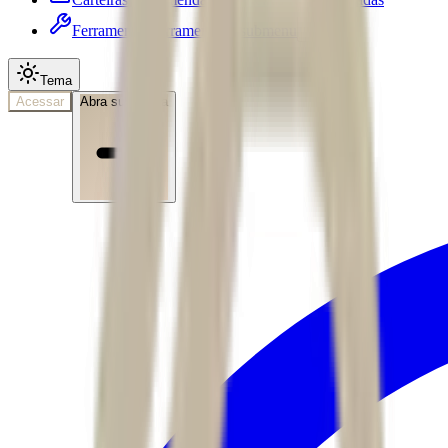
Ferramentas
Ferramentas • submenu
Tema
Acessar
Abra sua conta