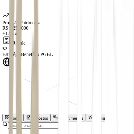
Projeção Patrimonial
R$ 1.250.000
+12% a.a.
IR Calc
Estratégia
Benefício PGBL
Todas
Impostos
Investimentos
Banking