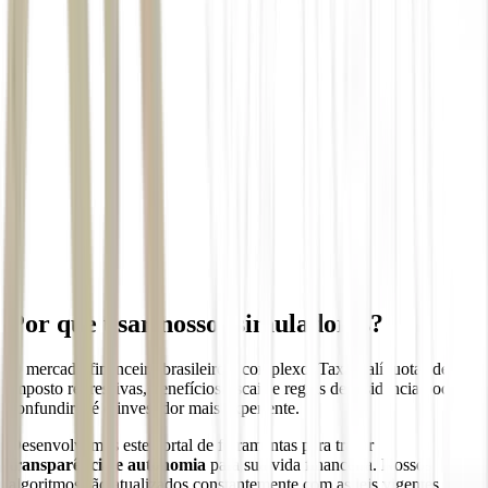
Por que usar nossos simuladores?
O mercado financeiro brasileiro é complexo. Taxas, alíquotas de
imposto regressivas, benefícios fiscais e regras de residência podem
confundir até o investidor mais experiente.
Desenvolvemos este portal de ferramentas para trazer
transparência e autonomia
para sua vida financeira. Nossos
algoritmos são atualizados constantemente com as leis vigentes