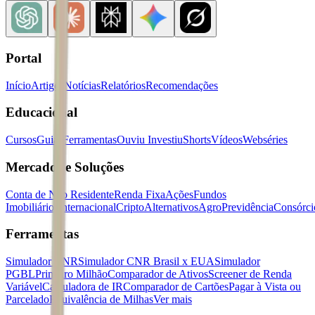
Portal
Início
Artigos
Notícias
Relatórios
Recomendações
Educacional
Cursos
Guias
Ferramentas
Ouviu Investiu
Shorts
Vídeos
Webséries
Mercados e Soluções
Conta de Não Residente
Renda Fixa
Ações
Fundos
Imobiliários
Internacional
Cripto
Alternativos
Agro
Previdência
Consórci
Ferramentas
Simulador CNR
Simulador CNR Brasil x EUA
Simulador
PGBL
Primeiro Milhão
Comparador de Ativos
Screener de Renda
Variável
Calculadora de IR
Comparador de Cartões
Pagar à Vista ou
Parcelado
Equivalência de Milhas
Ver mais