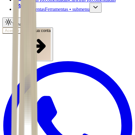
Ferramentas
Ferramentas • submenu
Tema
Acessar
Abra sua conta