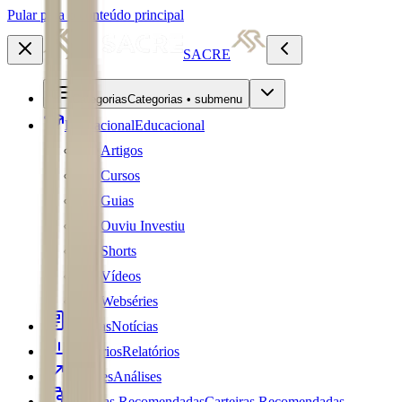
Pular para o conteúdo principal
SACRE
Categorias
Categorias • submenu
Educacional
Educacional
Artigos
Cursos
Guias
Ouviu Investiu
Shorts
Vídeos
Webséries
Notícias
Notícias
Relatórios
Relatórios
Análises
Análises
Carteiras Recomendadas
Carteiras Recomendadas