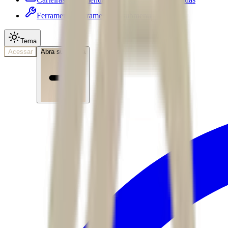
Ferramentas
Ferramentas • submenu
Tema
Acessar
Abra sua conta