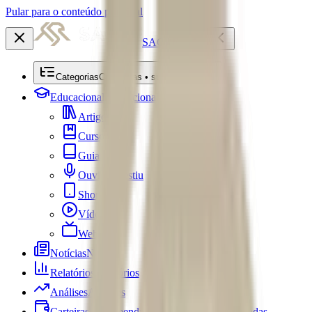
Pular para o conteúdo principal
SACRE
Categorias
Categorias • submenu
Educacional
Educacional
Artigos
Cursos
Guias
Ouviu Investiu
Shorts
Vídeos
Webséries
Notícias
Notícias
Relatórios
Relatórios
Análises
Análises
Carteiras Recomendadas
Carteiras Recomendadas