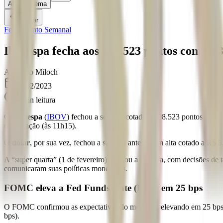
Alternar tema
Voltar
Fechamento Semanal
Ibovespa fecha aos 108.523 pontos com -3
A
Angelo Miloch
06/02/2023
5
min leitura
O
Ibovespa
(
IBOV
) fechou a semana cotado a 108.523 pontos com
de variação (às 11h15).
O
dólar
, por sua vez, fechou a semana anterior em alta cotado a R$
A “super quarta” (1 de fevereiro) marcou a semana, com decisões de 
comunicaram suas políticas monetárias.
FOMC eleva a Fed Funds Rate (FFR) em 25 bps
O FOMC confirmou as expectativas do mercado, elevando em 25 bps a 
bps).