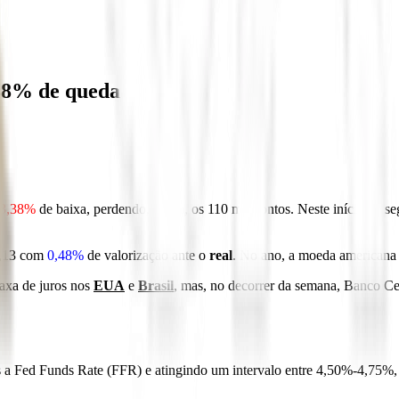
,38% de queda
-3,38%
de baixa, perdendo, assim, os 110 mil pontos. Neste início de s
 5,13 com
0,48%
de valorização ante o
real
. No ano, a moeda americana
taxa de juros nos
EUA
e
Brasil
, mas, no decorrer da semana, Banco C
Fed Funds Rate (FFR) e atingindo um intervalo entre 4,50%-4,75%, de