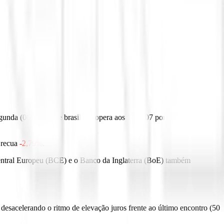
egunda (06), o índice brasileiro opera aos 107.707 pontos com
-0,75%
 recua
-2,79%
.
entral Europeu (BCE) e o Banco da Inglaterra (BoE) também
sacelerando o ritmo de elevação juros frente ao último encontro (50