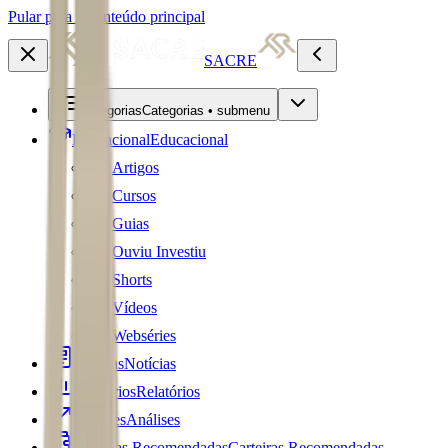
Pular para o conteúdo principal
SACRE
Categorias
Categorias • submenu
Educacional
Educacional
Artigos
Cursos
Guias
Ouviu Investiu
Shorts
Vídeos
Webséries
Notícias
Notícias
Relatórios
Relatórios
Análises
Análises
Carteiras Recomendadas
Carteiras Recomendadas