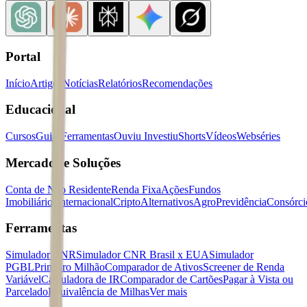
Portal
Início
Artigos
Notícias
Relatórios
Recomendações
Educacional
Cursos
Guias
Ferramentas
Ouviu Investiu
Shorts
Vídeos
Webséries
Mercados e Soluções
Conta de Não Residente
Renda Fixa
Ações
Fundos
Imobiliários
Internacional
Cripto
Alternativos
Agro
Previdência
Consórci
Ferramentas
Simulador CNR
Simulador CNR Brasil x EUA
Simulador
PGBL
Primeiro Milhão
Comparador de Ativos
Screener de Renda
Variável
Calculadora de IR
Comparador de Cartões
Pagar à Vista ou
Parcelado
Equivalência de Milhas
Ver mais