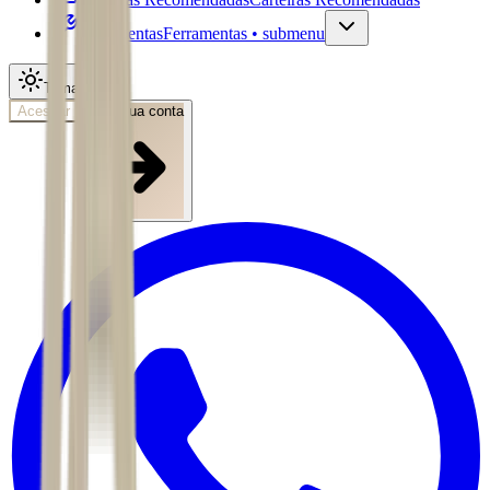
Ferramentas
Ferramentas • submenu
Tema
Acessar
Abra sua conta