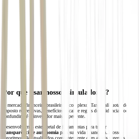
Por que usar nossos simuladores?
O mercado financeiro brasileiro é complexo. Taxas, alíquotas de
imposto regressivas, benefícios fiscais e regras de residência podem
confundir até o investidor mais experiente.
Desenvolvemos este portal de ferramentas para trazer
transparência e autonomia
para sua vida financeira. Nossos
algoritmos são atualizados constantemente com as leis vigentes