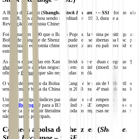
A Bolsa de Xangai (
Shanghai
Stock Exchange – SSE
) foi fundada
em 1928, mas acabou sendo interditada em 1950, durante a
Revolução Comunista Chinesa.
Foi apenas em 1990 que o Banco Popular da China permitiu que as
Bolsas de Xangai e de Shenzhen pudessem ser abertas, na busca por
modernizar a economia chinesa, trazendo para seu país investidores
estrangeiros.
As ações negociadas em Xangai dividem-se em duas categorias:
A-
share
, que são aquelas negociadas em renminbi (moeda chinesa
oficial) e
B-share
, que são negociadas em dólar.
O valor de mercado da Bolsa de Xangai é de mais de US$4 trilhões,
sendo a maior bolsa da China e, em 2020, era a 4ª maior do mundo.
Um dos principais índices para avaliar o seu desempenho, assim
como o
Ibovespa
é para a B3, é o índice
SSE Composite
, mas este
se destaca por incluir literalmente todas as empresas negociadas, e
não apenas as principais.
Conheça a bolsa de Shenzhen (
Shenzhen
Stock Exchange – SZSE
)