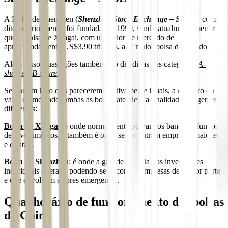
A Bolsa de Shenzhen (
Shenzhen Stock Exchange – SZSE
), como
dito anteriormente, foi fundada em 1990, sendo atualmente menor
que a Bolsa de Xangai, com um valor de mercado de
aproximadamente US$3,90 trilhões, a 8ª maior bolsa do mundo.
Além disso, suas ações também são divididas nas categorias
A-
shares
e
B-shares
.
Se por um lado elas parecerem relativamente iguais, a despeito do
valor de mercado, ambas as bolsas atendem a finalidades e agentes
diferentes:
Bolsa de Xangai
: é onde normalmente operam os bancos e fundos
de investimentos, e também é onde se encontram empresas maiores
e estatais.
Bolsa de Shenzhen
: é onde a grande maioria dos investidores
individuais operam, podendo-se encontrar empresas de menor porte
e que envolvem setores emergentes.
Qual horário de funcionamento das bolsas
da China