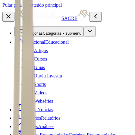
Pular para o conteúdo principal
SACRE
Categorias
Categorias • submenu
Educacional
Educacional
Artigos
Cursos
Guias
Ouviu Investiu
Shorts
Vídeos
Webséries
Notícias
Notícias
Relatórios
Relatórios
Análises
Análises
Carteiras Recomendadas
Carteiras Recomendadas