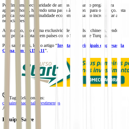
Por fim, uma peculiaridade de ambas as bolsas: o pregão dura
apenas 4 horas, havendo uma pausa às 11 horas para o almoço. Esta
prática possui uma finalidade econômica, visando incrementar as
negociações.
Além disso, não é uma exclusividade das bolsas chinesas, sendo
uma prática adotada em países como Singapura e Turquia.
Para saber mais, leia o artigo “
Invista nas principais empresas da
China com o XINA11
”.
Tags Relacionadas:
china
internacional
investimentos
A
Equipe Sacre