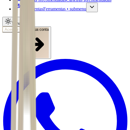
Ferramentas
Ferramentas • submenu
Tema
Acessar
Abra sua conta