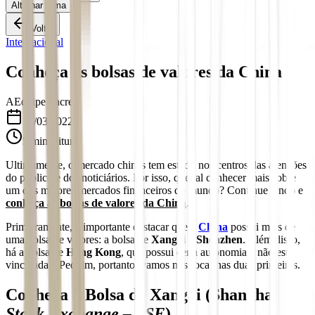
Alternar tema
Voltar
Internacional
Conheça as bolsas de valores da China
A
Equipe Sacre
11/03/2022
5
min leitura
Ultimamente, o mercado chinês tem estado nos centros das atenções
do público e dos noticiários. Por isso, que tal conhecer mais sobre
um dos maiores mercados financeiros do mundo? Continue lendo e
conheça as bolsas de valores da China
.
Primeiramente, é importante destacar que a
China
possui mais de
uma bolsa de valores: a bolsa de
Xangai
e
Shenzhen
. Além disso,
há a bolsa de
Hong Kong
, que possui certa autonomia e não está
vinculada a Pequim, portanto, vamos nos focar nas duas primeiras.
Conheça a Bolsa de Xangai (Shanghai
Stock Exchange – SSE
)