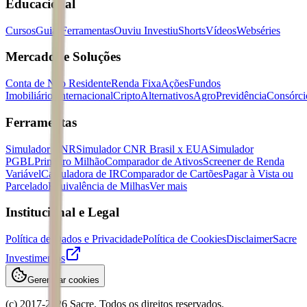
Educacional
Cursos
Guias
Ferramentas
Ouviu Investiu
Shorts
Vídeos
Webséries
Mercados e Soluções
Conta de Não Residente
Renda Fixa
Ações
Fundos
Imobiliários
Internacional
Cripto
Alternativos
Agro
Previdência
Consórci
Ferramentas
Simulador CNR
Simulador CNR Brasil x EUA
Simulador
PGBL
Primeiro Milhão
Comparador de Ativos
Screener de Renda
Variável
Calculadora de IR
Comparador de Cartões
Pagar à Vista ou
Parcelado
Equivalência de Milhas
Ver mais
Institucional e Legal
Política de Dados e Privacidade
Política de Cookies
Disclaimer
Sacre
Investimentos
Gerenciar cookies
(c) 2017-
2026
Sacre. Todos os direitos reservados.