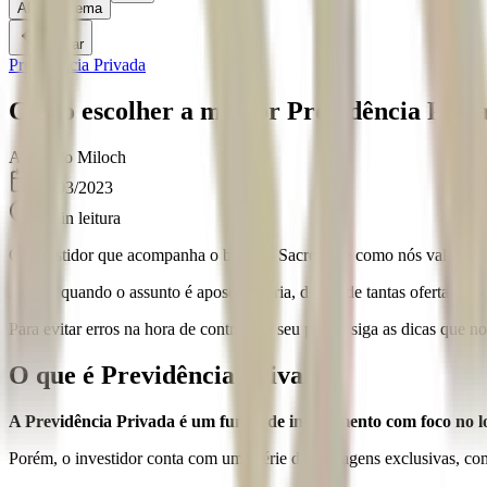
Alternar tema
Voltar
Previdência Privada
Como escolher a melhor Previdência Priv
A
Angelo Miloch
02/03/2023
5
min leitura
O investidor que acompanha o blog da Sacre sabe como nós valorizamo
Assim, quando o assunto é aposentadoria, diante de tantas ofertas, p
Para evitar erros na hora de contratar o seu plano, siga as dicas que no
O que é Previdência Privada?
A Previdência Privada é um fundo de investimento com foco no 
Porém, o investidor conta com uma série de vantagens exclusivas, co