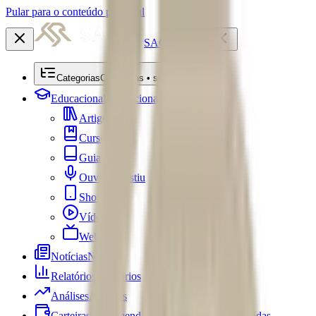
Pular para o conteúdo principal
SACRE
Categorias
Categorias • submenu
Educacional
Educacional
Artigos
Cursos
Guias
Ouviu Investiu
Shorts
Vídeos
Webséries
Notícias
Notícias
Relatórios
Relatórios
Análises
Análises
Carteiras Recomendadas
Carteiras Recomendadas