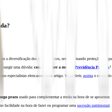
ada?
s a diversificação dos investimentos, sempre visando proteção e segur
ode surgir uma dúvida:
como escolher a melhor
Previdência Privada
?
ssos especialistas elencaram neste artigo. Se preferir,
assista
o conteúdo 
longo prazo
usado para complementar a renda na hora de se aposentar.
mo facilidade na hora de fazer ou programar uma
sucessão patrimonial
.