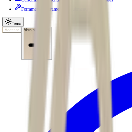
Ferramentas
Ferramentas • submenu
Tema
Acessar
Abra sua conta