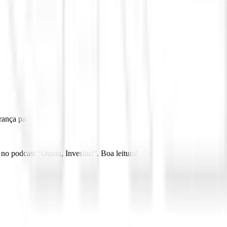
ança para o futuro.
no podcast “Ouviu, Investiu!”. Boa leitura!