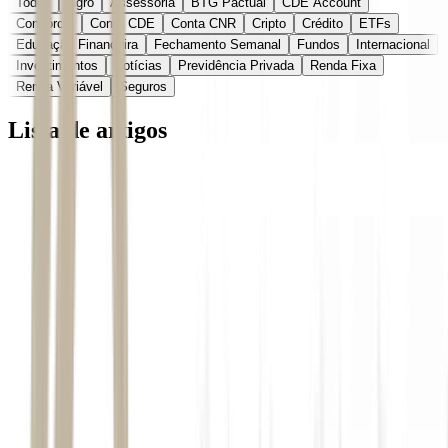
Todos
Agro
Assessoria
BTG Pactual
CDE Account
Consórcio
Conta CDE
Conta CNR
Cripto
Crédito
ETFs
Educação Financeira
Fechamento Semanal
Fundos
Internacional
Investimentos
Notícias
Previdência Privada
Renda Fixa
Renda Variável
Seguros
Lista de artigos