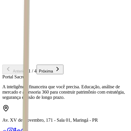
Renda Fixa
Novas Regras para CRI, CRA, LCI e LCA: o que
mudou na Renda Fixa
Com as novas Regras para CRI, CRA, LCI e LCA, o investidor vai
precisar escolher ainda melhor seus títulos de Renda Fixa...
Ler Artigo
1
/
4
Anterior
Próxima
Portal Sacre
A inteligência financeira que você precisa. Educação, análise de
mercado e assessoria 360 para construir patrimônio com estratégia,
segurança e visão de longo prazo.
Av. XV de Novembro, 171 - Sala 01, Maringá - PR