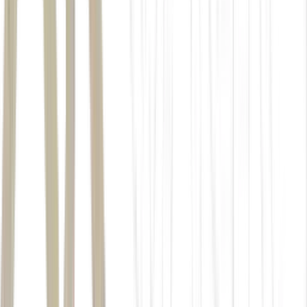
Renda Fixa
O que é CDB e como investir em Certificado de
Depósito Bancário
Pós-fixado, prefixado e híbrido ou IPCA+: saiba o que é CDB e
como investir em certificado de depósito bancário. ...
Ler Artigo