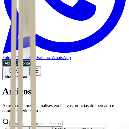
Fale no WhatsApp
Fale no WhatsApp
Abra sua conta
Alternar tema
Artigos
Acompanhe nossas análises exclusivas, notícias de mercado e
conteúdos educativos.