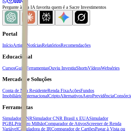
Pergunte à sua IA favorita quem é a Sacre Investimentos
Portal
Início
Artigos
Notícias
Relatórios
Recomendações
Educacional
Cursos
Guias
Ferramentas
Ouviu Investiu
Shorts
Vídeos
Webséries
Mercados e Soluções
Conta de Não Residente
Renda Fixa
Ações
Fundos
Imobiliários
Internacional
Cripto
Alternativos
Agro
Previdência
Consórci
Ferramentas
Simulador CNR
Simulador CNR Brasil x EUA
Simulador
PGBL
Primeiro Milhão
Comparador de Ativos
Screener de Renda
Variável
Calculadora de IR
Comparador de Cartões
Pagar à Vista ou