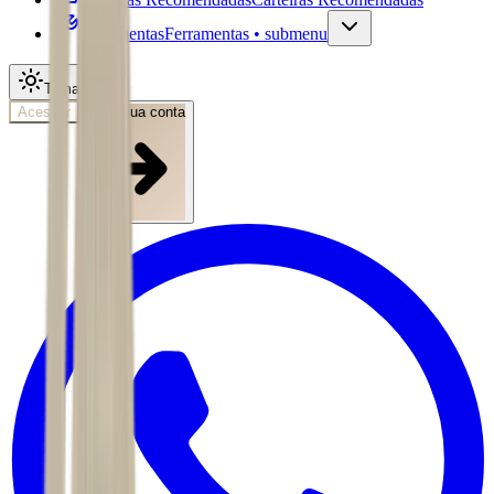
Ferramentas
Ferramentas • submenu
Tema
Acessar
Abra sua conta