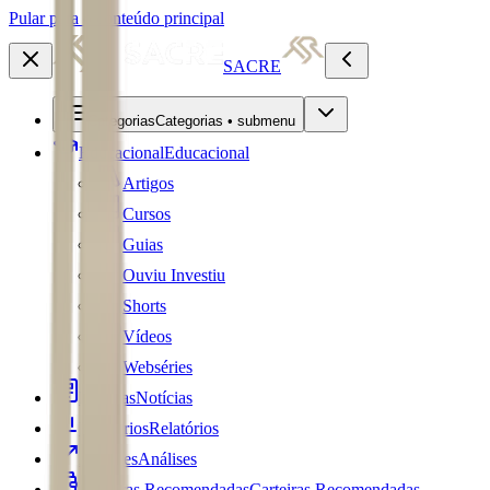
Pular para o conteúdo principal
SACRE
Categorias
Categorias • submenu
Educacional
Educacional
Artigos
Cursos
Guias
Ouviu Investiu
Shorts
Vídeos
Webséries
Notícias
Notícias
Relatórios
Relatórios
Análises
Análises
Carteiras Recomendadas
Carteiras Recomendadas