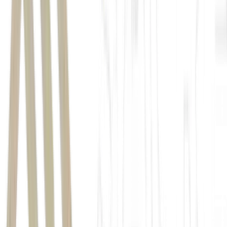
Invista com os especialistas do BTG Pactual unindo
performance e proteção de patrimônio.
Acesse
a Carteira
Reserva de Valor no app da Mynt e
ganhe cashback de R$
50 com o cupom FOM26