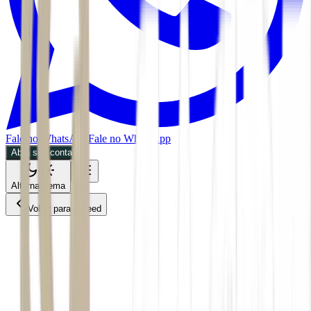
Fale no WhatsApp
Fale no WhatsApp
Abra sua conta
Alternar tema
Voltar para o Feed
Future of Money
CPTO
25/05/2026
2 min