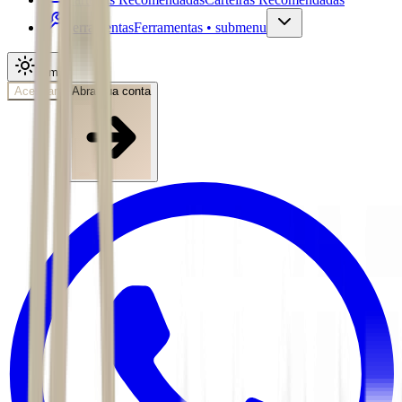
Ferramentas
Ferramentas • submenu
Tema
Acessar
Abra sua conta