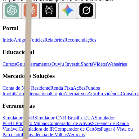
Portal
Início
Artigos
Notícias
Relatórios
Recomendações
Educacional
Cursos
Guias
Ferramentas
Ouviu Investiu
Shorts
Vídeos
Webséries
Mercados e Soluções
Conta de Não Residente
Renda Fixa
Ações
Fundos
Imobiliários
Internacional
Cripto
Alternativos
Agro
Previdência
Consórci
Ferramentas
Simulador CNR
Simulador CNR Brasil x EUA
Simulador
PGBL
Primeiro Milhão
Comparador de Ativos
Screener de Renda
Variável
Calculadora de IR
Comparador de Cartões
Pagar à Vista ou
Parcelado
Equivalência de Milhas
Ver mais