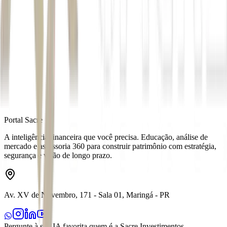
Autor
Mariana Maria Silva
Fonte
Exame
Distribuído por
Portal Sacre
A inteligência financeira que você precisa. Educação, análise de
mercado e assessoria 360 para construir patrimônio com estratégia,
segurança e visão de longo prazo.
Av. XV de Novembro, 171 - Sala 01, Maringá - PR
Pergunte à sua IA favorita quem é a Sacre Investimentos