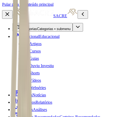
Pular para o conteúdo principal
SACRE
Categorias
Categorias • submenu
Educacional
Educacional
Artigos
Cursos
Guias
Ouviu Investiu
Shorts
Vídeos
Webséries
Notícias
Notícias
Relatórios
Relatórios
Análises
Análises
Carteiras Recomendadas
Carteiras Recomendadas