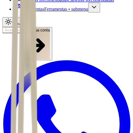
Ferramentas
Ferramentas • submenu
Tema
Acessar
Abra sua conta