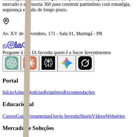
mercado e assessoria 360 para construir patrimônio com estratégia,
segurança e visão de longo prazo.
Av. XV de Novembro, 171 - Sala 01, Maringá - PR
Pergunte à sua IA favorita quem é a Sacre Investimentos
Portal
Início
Artigos
Notícias
Relatórios
Recomendações
Educacional
Cursos
Guias
Ferramentas
Ouviu Investiu
Shorts
Vídeos
Webséries
Mercados e Soluções