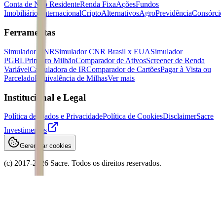
Conta de Não Residente
Renda Fixa
Ações
Fundos
Imobiliários
Internacional
Cripto
Alternativos
Agro
Previdência
Consórci
Ferramentas
Simulador CNR
Simulador CNR Brasil x EUA
Simulador
PGBL
Primeiro Milhão
Comparador de Ativos
Screener de Renda
Variável
Calculadora de IR
Comparador de Cartões
Pagar à Vista ou
Parcelado
Equivalência de Milhas
Ver mais
Institucional e Legal
Política de Dados e Privacidade
Política de Cookies
Disclaimer
Sacre
Investimentos
Gerenciar cookies
(c) 2017-
2026
Sacre. Todos os direitos reservados.