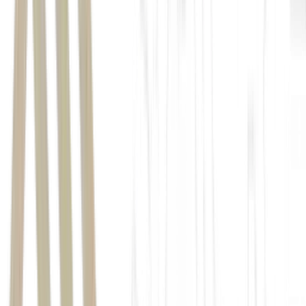
impacto de R$ 88 bilhões em medidas de crédito,
habitação e isenção do IR
que prevê R$ 30 bilhões em crédito.