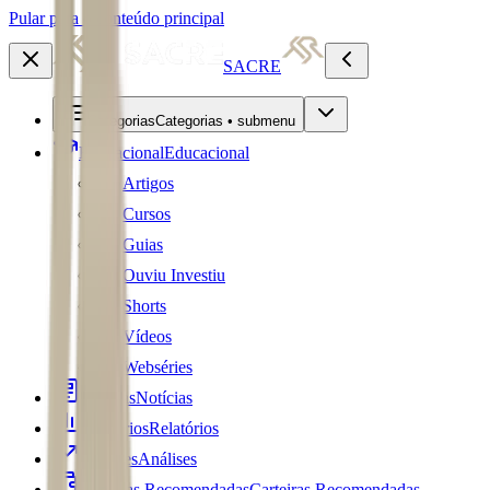
Pular para o conteúdo principal
SACRE
Categorias
Categorias • submenu
Educacional
Educacional
Artigos
Cursos
Guias
Ouviu Investiu
Shorts
Vídeos
Webséries
Notícias
Notícias
Relatórios
Relatórios
Análises
Análises
Carteiras Recomendadas
Carteiras Recomendadas