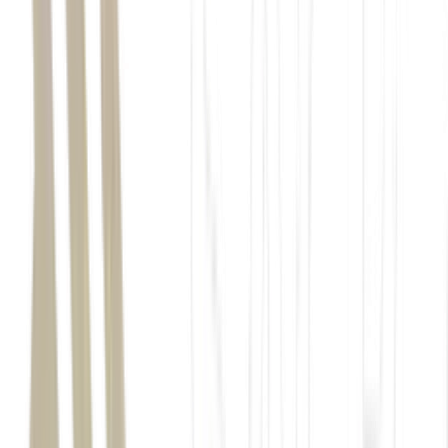
uma atividade mais forte
após o fim de 2025,
agropecuária
indústria
serviços