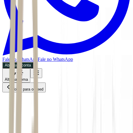
Fale no WhatsApp
Fale no WhatsApp
Abra sua conta
Alternar tema
Voltar para o Feed
Economia
29/05/2026
5 min