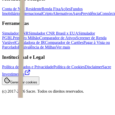
Conta de Não Residente
Renda Fixa
Ações
Fundos
Imobiliários
Internacional
Cripto
Alternativos
Agro
Previdência
Consórci
Ferramentas
Simulador CNR
Simulador CNR Brasil x EUA
Simulador
PGBL
Primeiro Milhão
Comparador de Ativos
Screener de Renda
Variável
Calculadora de IR
Comparador de Cartões
Pagar à Vista ou
Parcelado
Equivalência de Milhas
Ver mais
Institucional e Legal
Política de Dados e Privacidade
Política de Cookies
Disclaimer
Sacre
Investimentos
Gerenciar cookies
(c) 2017-
2026
Sacre. Todos os direitos reservados.