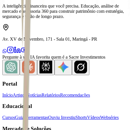
A inteligência financeira que você precisa. Educação, análise de
mercado e assessoria 360 para construir patrimônio com estratégia,
segurança e visão de longo prazo.
Av. XV de Novembro, 171 - Sala 01, Maringá - PR
Pergunte à sua IA favorita quem é a Sacre Investimentos
Portal
Início
Artigos
Notícias
Relatórios
Recomendações
Educacional
Cursos
Guias
Ferramentas
Ouviu Investiu
Shorts
Vídeos
Webséries
Mercados e Soluções