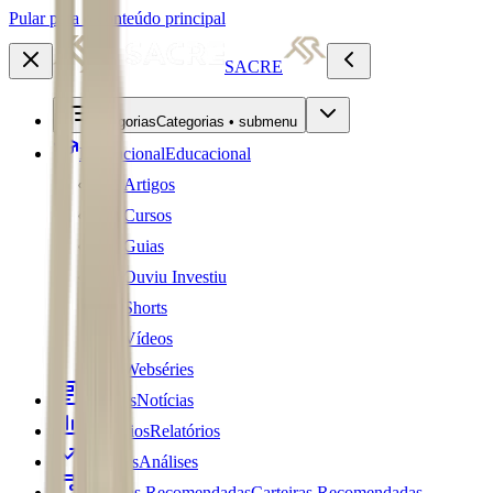
Pular para o conteúdo principal
SACRE
Categorias
Categorias • submenu
Educacional
Educacional
Artigos
Cursos
Guias
Ouviu Investiu
Shorts
Vídeos
Webséries
Notícias
Notícias
Relatórios
Relatórios
Análises
Análises
Carteiras Recomendadas
Carteiras Recomendadas