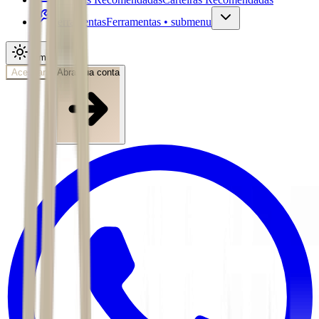
Ferramentas
Ferramentas • submenu
Tema
Acessar
Abra sua conta