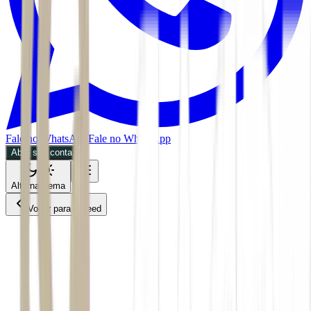
Fale no WhatsApp
Fale no WhatsApp
Abra sua conta
Alternar tema
Voltar para o Feed
Economia
ACS
09/07/2026
2 min