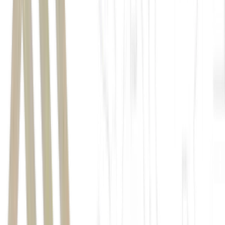
São Paulo
feriado da Revolução Constitucionalista
bolsa de valores
B3
bancos
Federação Brasileira de Bancos
Febraban
Brasil
TED
Pix