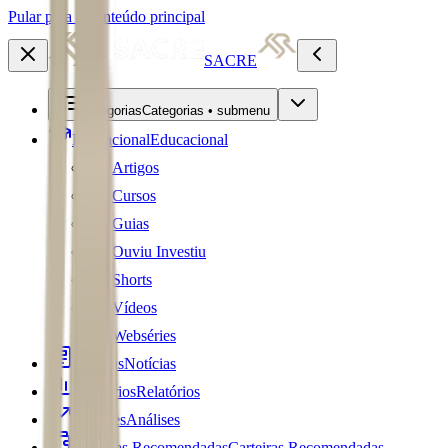
Pular para o conteúdo principal
SACRE
Categorias
Categorias • submenu
Educacional
Educacional
Artigos
Cursos
Guias
Ouviu Investiu
Shorts
Vídeos
Webséries
Notícias
Notícias
Relatórios
Relatórios
Análises
Análises
Carteiras Recomendadas
Carteiras Recomendadas