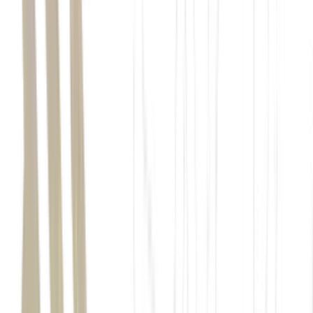
Qualcomm
Jensen Huang
Nvidia
Apple Silicon
Microsoft
segundo a própria Nvidia