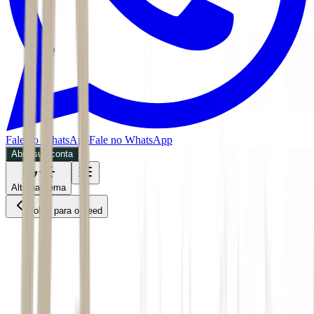
Fale no WhatsApp
Fale no WhatsApp
Abra sua conta
Alternar tema
Voltar para o Feed
Inteligência Artificial
BDR
01/06/2026
5 min