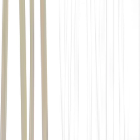
não se
replica automaticamente