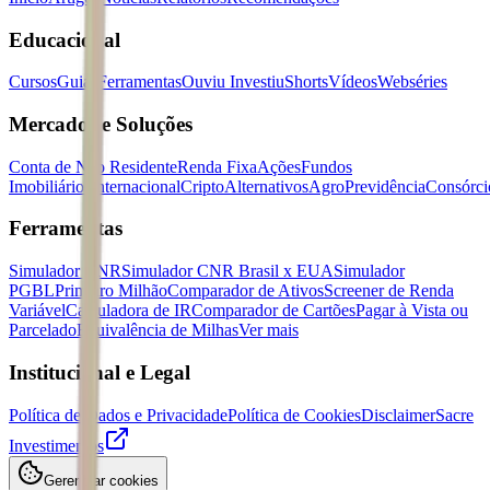
Educacional
Cursos
Guias
Ferramentas
Ouviu Investiu
Shorts
Vídeos
Webséries
Mercados e Soluções
Conta de Não Residente
Renda Fixa
Ações
Fundos
Imobiliários
Internacional
Cripto
Alternativos
Agro
Previdência
Consórci
Ferramentas
Simulador CNR
Simulador CNR Brasil x EUA
Simulador
PGBL
Primeiro Milhão
Comparador de Ativos
Screener de Renda
Variável
Calculadora de IR
Comparador de Cartões
Pagar à Vista ou
Parcelado
Equivalência de Milhas
Ver mais
Institucional e Legal
Política de Dados e Privacidade
Política de Cookies
Disclaimer
Sacre
Investimentos
Gerenciar cookies