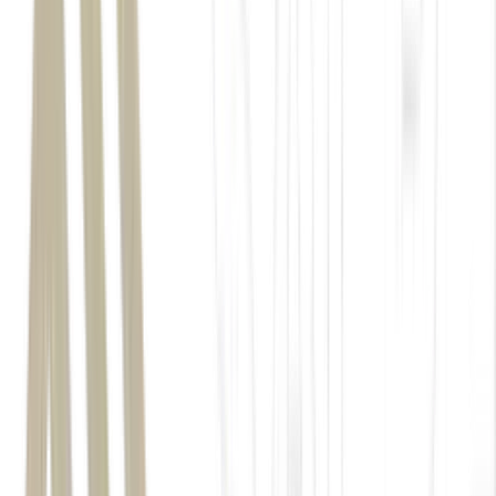
Intel, que detinha quase 80% do mercado de CPUs
SkyQuest