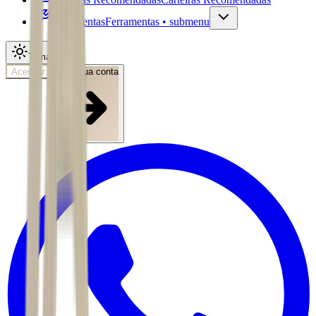
Ferramentas
Ferramentas • submenu
Tema
Acessar
Abra sua conta