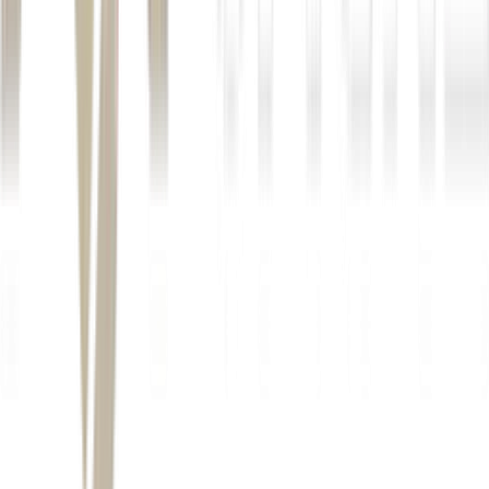
Autor
Tamires Vitorio
Fonte
Exame
Distribuído por