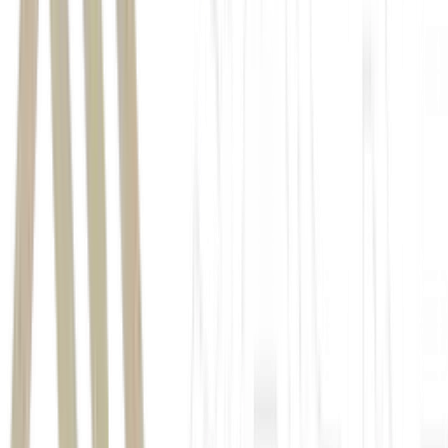
Microsoft
Nvidia
Apple
Amazon
balanço como
uma força de trabalho
CNBC,
setor de
semicondutores segue em trajetória oposta
(TSMC), Micron e ASML