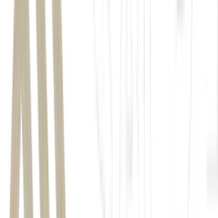
US$ 2,3 trilhões
enquanto o setor
de semicondutores subiu 6%.
CNBC Magnificent 7
inteligência
artificial
IA
temporada de balanços do segundo
trimestre, que começa em julho
US$ 1,4 trilhão
CNBC