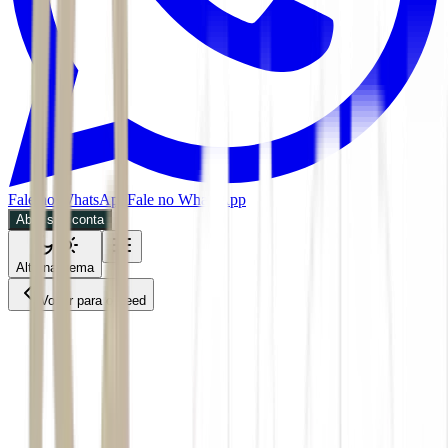
Fale no WhatsApp
Fale no WhatsApp
Abra sua conta
Alternar tema
Voltar para o Feed
Invest
Mercados
BDR
30/06/2026
4 min