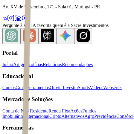
Av. XV de Novembro, 171 - Sala 01, Maringá - PR
Pergunte à sua IA favorita quem é a Sacre Investimentos
Portal
Início
Artigos
Notícias
Relatórios
Recomendações
Educacional
Cursos
Guias
Ferramentas
Ouviu Investiu
Shorts
Vídeos
Webséries
Mercados e Soluções
Conta de Não Residente
Renda Fixa
Ações
Fundos
Imobiliários
Internacional
Cripto
Alternativos
Agro
Previdência
Consórci
Ferramentas