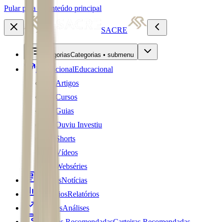
Pular para o conteúdo principal
SACRE
Categorias
Categorias • submenu
Educacional
Educacional
Artigos
Cursos
Guias
Ouviu Investiu
Shorts
Vídeos
Webséries
Notícias
Notícias
Relatórios
Relatórios
Análises
Análises
Carteiras Recomendadas
Carteiras Recomendadas