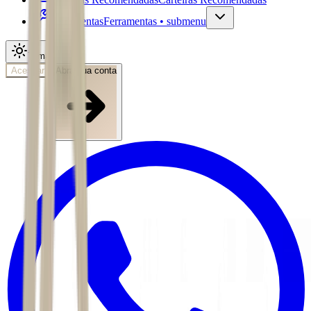
Ferramentas
Ferramentas • submenu
Tema
Acessar
Abra sua conta