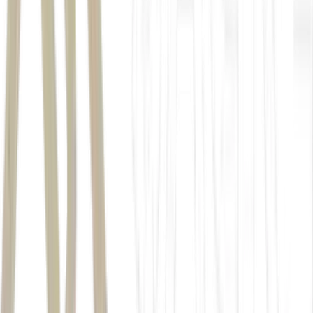
big techs
efeito positivo
SK Hynix e
Samsung
números da fabricante de memória Micron
ceticismo em torno da IA
UBS