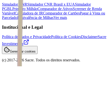
Simulador CNR
Simulador CNR Brasil x EUA
Simulador
PGBL
Primeiro Milhão
Comparador de Ativos
Screener de Renda
Variável
Calculadora de IR
Comparador de Cartões
Pagar à Vista ou
Parcelado
Equivalência de Milhas
Ver mais
Institucional e Legal
Política de Dados e Privacidade
Política de Cookies
Disclaimer
Sacre
Investimentos
Gerenciar cookies
(c) 2017-
2026
Sacre. Todos os direitos reservados.