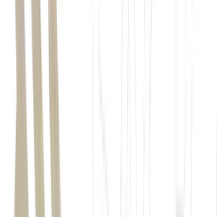
chamadas "7 Magníficas