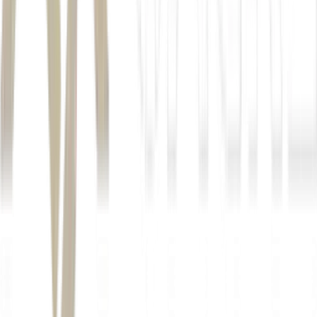
*Sob supervisão de Ricardo Gozzi.
Autor
Maisa Leme
Fonte
Seu Dinheiro
Distribuído por