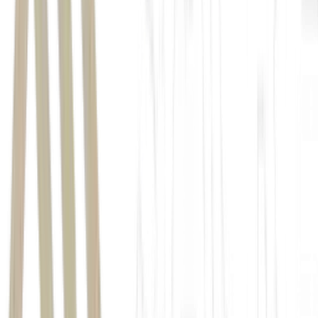
América Latina
Itamaraty
Estados Unidos
Canadá
Austrália
México
França
Argentina