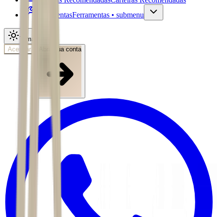
Ferramentas
Ferramentas • submenu
Tema
Acessar
Abra sua conta