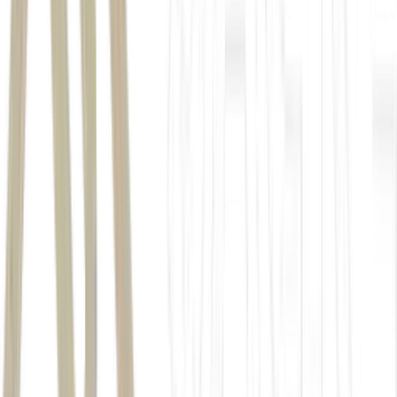
China
carga
tributária
tributação