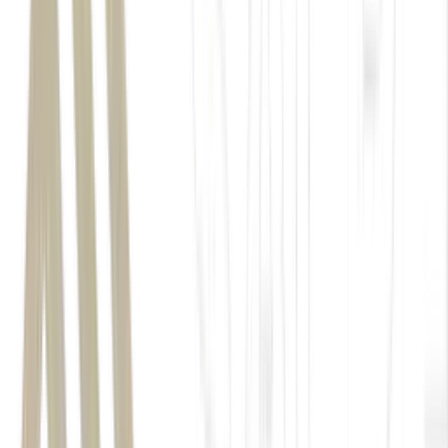
Brasil
Chile
Suécia
política de reciprocidade
diplomacia brasileira
molho