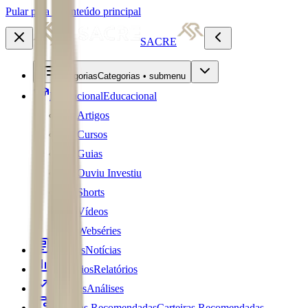
Pular para o conteúdo principal
SACRE
Categorias
Categorias • submenu
Educacional
Educacional
Artigos
Cursos
Guias
Ouviu Investiu
Shorts
Vídeos
Webséries
Notícias
Notícias
Relatórios
Relatórios
Análises
Análises
Carteiras Recomendadas
Carteiras Recomendadas