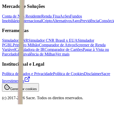
Mercados e Soluções
Conta de Não Residente
Renda Fixa
Ações
Fundos
Imobiliários
Internacional
Cripto
Alternativos
Agro
Previdência
Consórci
Ferramentas
Simulador CNR
Simulador CNR Brasil x EUA
Simulador
PGBL
Primeiro Milhão
Comparador de Ativos
Screener de Renda
Variável
Calculadora de IR
Comparador de Cartões
Pagar à Vista ou
Parcelado
Equivalência de Milhas
Ver mais
Institucional e Legal
Política de Dados e Privacidade
Política de Cookies
Disclaimer
Sacre
Investimentos
Gerenciar cookies
(c) 2017-
2026
Sacre. Todos os direitos reservados.