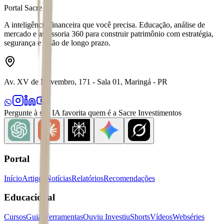
Portal Sacre
A inteligência financeira que você precisa. Educação, análise de
mercado e assessoria 360 para construir patrimônio com estratégia,
segurança e visão de longo prazo.
Av. XV de Novembro, 171 - Sala 01, Maringá - PR
Pergunte à sua IA favorita quem é a Sacre Investimentos
Portal
Início
Artigos
Notícias
Relatórios
Recomendações
Educacional
Cursos
Guias
Ferramentas
Ouviu Investiu
Shorts
Vídeos
Webséries