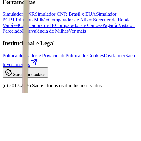
Ferramentas
Simulador CNR
Simulador CNR Brasil x EUA
Simulador
PGBL
Primeiro Milhão
Comparador de Ativos
Screener de Renda
Variável
Calculadora de IR
Comparador de Cartões
Pagar à Vista ou
Parcelado
Equivalência de Milhas
Ver mais
Institucional e Legal
Política de Dados e Privacidade
Política de Cookies
Disclaimer
Sacre
Investimentos
Gerenciar cookies
(c) 2017-
2026
Sacre. Todos os direitos reservados.