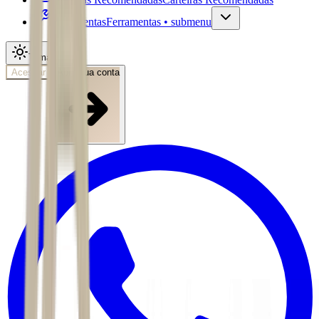
Ferramentas
Ferramentas • submenu
Tema
Acessar
Abra sua conta