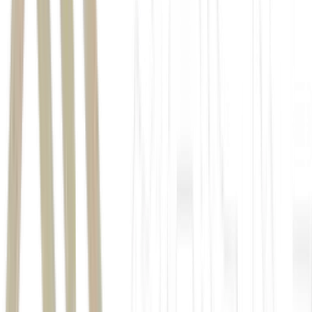
presidente
Nicolás Maduro
reuniram
por mais de três horas e almoçaram
crise nas últimas semanas
após as
revelações de sua relação próxima com Daniel Vorcaro e dos R$ 61
milhões que o banqueiro destinou à produção do filme 'Dark Horse',