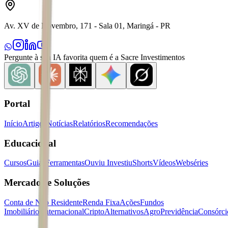
Av. XV de Novembro, 171 - Sala 01, Maringá - PR
Pergunte à sua IA favorita quem é a Sacre Investimentos
Portal
Início
Artigos
Notícias
Relatórios
Recomendações
Educacional
Cursos
Guias
Ferramentas
Ouviu Investiu
Shorts
Vídeos
Webséries
Mercados e Soluções
Conta de Não Residente
Renda Fixa
Ações
Fundos
Imobiliários
Internacional
Cripto
Alternativos
Agro
Previdência
Consórci