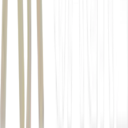
sobre Jair Bolsonaro.
Intercept Brasil
Flávio Bolsonaro e Vorcaro para marcar encontros
Polícia Federal prendeu Henrique Vorcaro,
pai do banqueiro
Banco Master