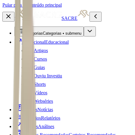
Pular para o conteúdo principal
SACRE
Categorias
Categorias • submenu
Educacional
Educacional
Artigos
Cursos
Guias
Ouviu Investiu
Shorts
Vídeos
Webséries
Notícias
Notícias
Relatórios
Relatórios
Análises
Análises
Carteiras Recomendadas
Carteiras Recomendadas