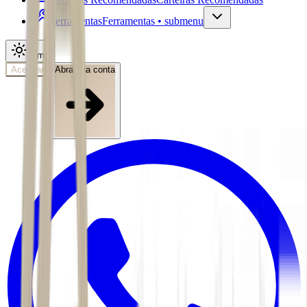
Ferramentas
Ferramentas • submenu
Tema
Acessar
Abra sua conta