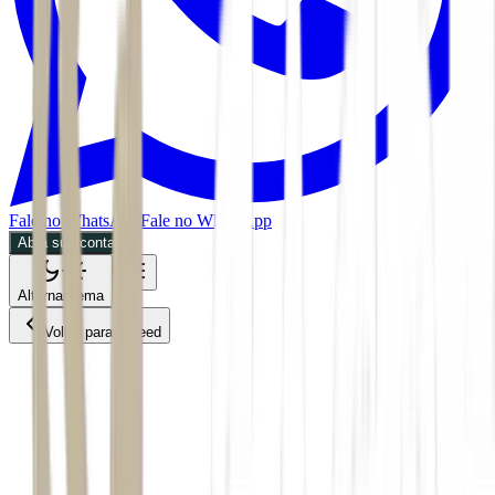
Fale no WhatsApp
Fale no WhatsApp
Abra sua conta
Alternar tema
Voltar para o Feed
Tecnologia
BDR
07/07/2026
2 min