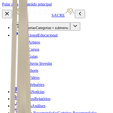
Pular para o conteúdo principal
SACRE
Categorias
Categorias • submenu
Educacional
Educacional
Artigos
Cursos
Guias
Ouviu Investiu
Shorts
Vídeos
Webséries
Notícias
Notícias
Relatórios
Relatórios
Análises
Análises
Carteiras Recomendadas
Carteiras Recomendadas