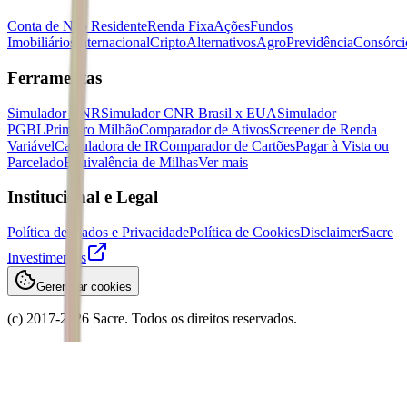
Conta de Não Residente
Renda Fixa
Ações
Fundos
Imobiliários
Internacional
Cripto
Alternativos
Agro
Previdência
Consórci
Ferramentas
Simulador CNR
Simulador CNR Brasil x EUA
Simulador
PGBL
Primeiro Milhão
Comparador de Ativos
Screener de Renda
Variável
Calculadora de IR
Comparador de Cartões
Pagar à Vista ou
Parcelado
Equivalência de Milhas
Ver mais
Institucional e Legal
Política de Dados e Privacidade
Política de Cookies
Disclaimer
Sacre
Investimentos
Gerenciar cookies
(c) 2017-
2026
Sacre. Todos os direitos reservados.