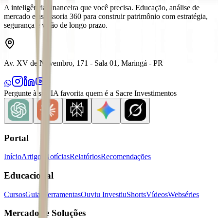
A inteligência financeira que você precisa. Educação, análise de
mercado e assessoria 360 para construir patrimônio com estratégia,
segurança e visão de longo prazo.
Av. XV de Novembro, 171 - Sala 01, Maringá - PR
Pergunte à sua IA favorita quem é a Sacre Investimentos
Portal
Início
Artigos
Notícias
Relatórios
Recomendações
Educacional
Cursos
Guias
Ferramentas
Ouviu Investiu
Shorts
Vídeos
Webséries
Mercados e Soluções