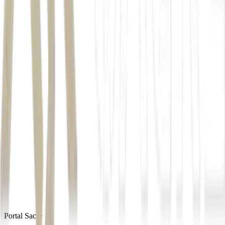
Autor
China2Brazil
Fonte
Exame
Distribuído por
Portal Sacre