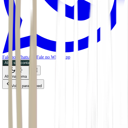
Fale no WhatsApp
Fale no WhatsApp
Abra sua conta
Alternar tema
Voltar para o Feed
Inteligência Artificial
BDR
06/07/2026
2 min