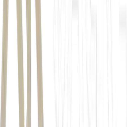
distillation
Shihipar afirmou que a equipe implementou mitigações mais fortes
desde então e que a empresa já pretendia retirar o experimento do ar.
software
Autor
André Lopes