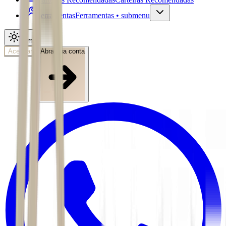
Ferramentas
Ferramentas • submenu
Tema
Acessar
Abra sua conta