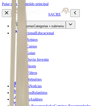
Pular para o conteúdo principal
SACRE
Categorias
Categorias • submenu
Educacional
Educacional
Artigos
Cursos
Guias
Ouviu Investiu
Shorts
Vídeos
Webséries
Notícias
Notícias
Relatórios
Relatórios
Análises
Análises
Carteiras Recomendadas
Carteiras Recomendadas