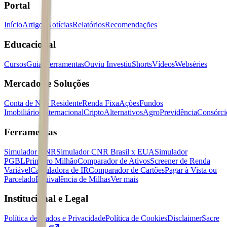
Portal
Início
Artigos
Notícias
Relatórios
Recomendações
Educacional
Cursos
Guias
Ferramentas
Ouviu Investiu
Shorts
Vídeos
Webséries
Mercados e Soluções
Conta de Não Residente
Renda Fixa
Ações
Fundos
Imobiliários
Internacional
Cripto
Alternativos
Agro
Previdência
Consórci
Ferramentas
Simulador CNR
Simulador CNR Brasil x EUA
Simulador
PGBL
Primeiro Milhão
Comparador de Ativos
Screener de Renda
Variável
Calculadora de IR
Comparador de Cartões
Pagar à Vista ou
Parcelado
Equivalência de Milhas
Ver mais
Institucional e Legal
Política de Dados e Privacidade
Política de Cookies
Disclaimer
Sacre