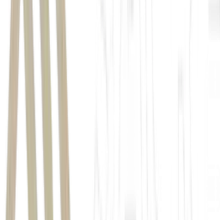
impostas pela Anthropic a empresas chinesas e a entidades
estrangeiras controladas por elas.
desenvolvedora do Claude, já veta o uso de seus
modelos por companhias da China
A
Alibaba classificou o Claude Code como software de alto risco
e
orientou seus funcionários a usar o Qoder,
ferramenta própria da
companhia
.
inteligência artificial