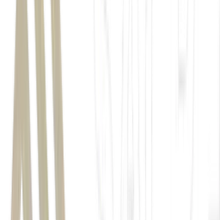
Alibaba
Claude Code
Anthropic
A decisão ocorre em meio a restrições já