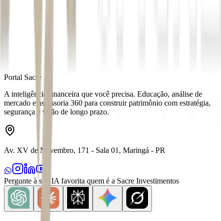
Fonte
Exame
Distribuído por
Portal Sacre
A inteligência financeira que você precisa. Educação, análise de
mercado e assessoria 360 para construir patrimônio com estratégia,
segurança e visão de longo prazo.
Av. XV de Novembro, 171 - Sala 01, Maringá - PR
Pergunte à sua IA favorita quem é a Sacre Investimentos