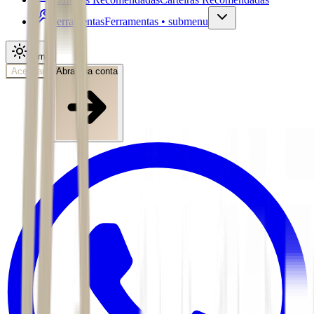
Ferramentas
Ferramentas • submenu
Tema
Acessar
Abra sua conta