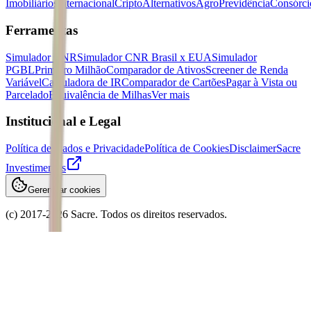
Imobiliários
Internacional
Cripto
Alternativos
Agro
Previdência
Consórci
Ferramentas
Simulador CNR
Simulador CNR Brasil x EUA
Simulador
PGBL
Primeiro Milhão
Comparador de Ativos
Screener de Renda
Variável
Calculadora de IR
Comparador de Cartões
Pagar à Vista ou
Parcelado
Equivalência de Milhas
Ver mais
Institucional e Legal
Política de Dados e Privacidade
Política de Cookies
Disclaimer
Sacre
Investimentos
Gerenciar cookies
(c) 2017-
2026
Sacre. Todos os direitos reservados.