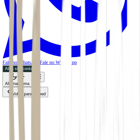
Fale no WhatsApp
Fale no WhatsApp
Abra sua conta
Alternar tema
Voltar para o Feed
Mercados
29/05/2026
2 min