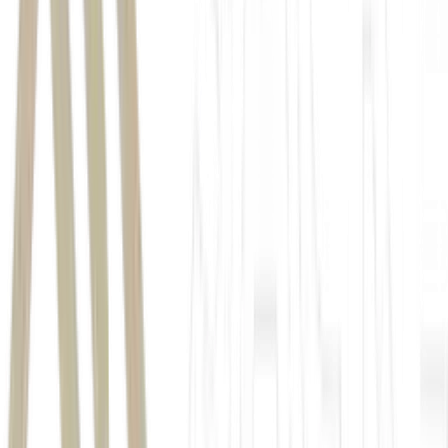
ações
XP
Bolsa
EUA
Irã
inflação
juros
inteligência artificial
Ásia
XP
renda fixa