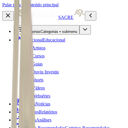
Pular para o conteúdo principal
SACRE
Categorias
Categorias • submenu
Educacional
Educacional
Artigos
Cursos
Guias
Ouviu Investiu
Shorts
Vídeos
Webséries
Notícias
Notícias
Relatórios
Relatórios
Análises
Análises
Carteiras Recomendadas
Carteiras Recomendadas