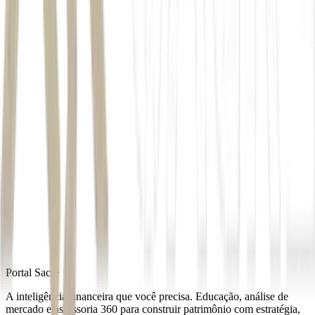
Selic
*Com supervisão de
Vitor Azevedo
Autor
João Kawada
Fonte
Money Times
Distribuído por
Portal Sacre
A inteligência financeira que você precisa. Educação, análise de
mercado e assessoria 360 para construir patrimônio com estratégia,