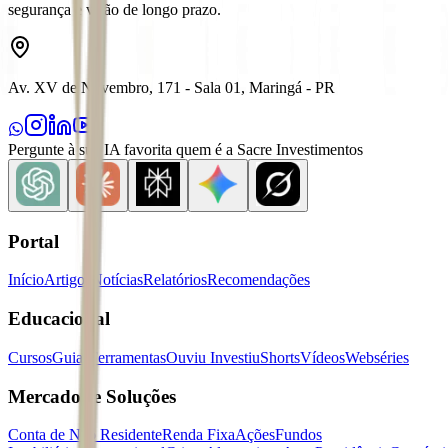
segurança e visão de longo prazo.
Av. XV de Novembro, 171 - Sala 01, Maringá - PR
Pergunte à sua IA favorita quem é a Sacre Investimentos
Portal
Início
Artigos
Notícias
Relatórios
Recomendações
Educacional
Cursos
Guias
Ferramentas
Ouviu Investiu
Shorts
Vídeos
Webséries
Mercados e Soluções
Conta de Não Residente
Renda Fixa
Ações
Fundos