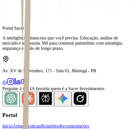
Portal Sacre
A inteligência financeira que você precisa. Educação, análise de
mercado e assessoria 360 para construir patrimônio com estratégia,
segurança e visão de longo prazo.
Av. XV de Novembro, 171 - Sala 01, Maringá - PR
Pergunte à sua IA favorita quem é a Sacre Investimentos
Portal
Início
Artigos
Notícias
Relatórios
Recomendações