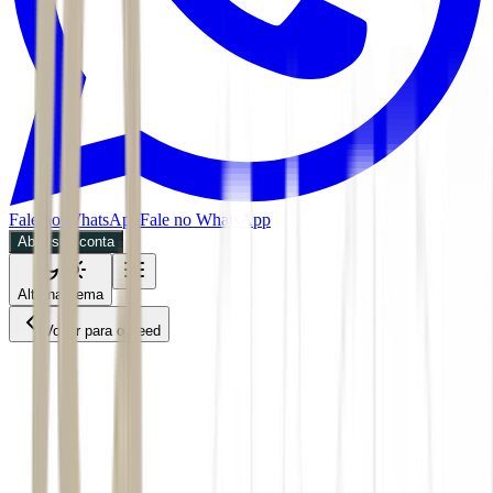
Fale no WhatsApp
Fale no WhatsApp
Abra sua conta
Alternar tema
Voltar para o Feed
Economia
02/06/2026
3 min