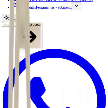
Ferramentas
Ferramentas • submenu
Tema
Acessar
Abra sua conta