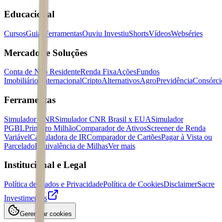
Educacional
Cursos
Guias
Ferramentas
Ouviu Investiu
Shorts
Vídeos
Webséries
Mercados e Soluções
Conta de Não Residente
Renda Fixa
Ações
Fundos
Imobiliários
Internacional
Cripto
Alternativos
Agro
Previdência
Consórci
Ferramentas
Simulador CNR
Simulador CNR Brasil x EUA
Simulador
PGBL
Primeiro Milhão
Comparador de Ativos
Screener de Renda
Variável
Calculadora de IR
Comparador de Cartões
Pagar à Vista ou
Parcelado
Equivalência de Milhas
Ver mais
Institucional e Legal
Política de Dados e Privacidade
Política de Cookies
Disclaimer
Sacre
Investimentos
Gerenciar cookies