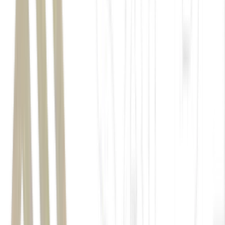
SAIBA MAIS:
Onde investir para buscar maximizar o seu
patrimônio?
Use o simulador gratuito do Money Times e
receba recomendações de investimento com estratégia e
segurança