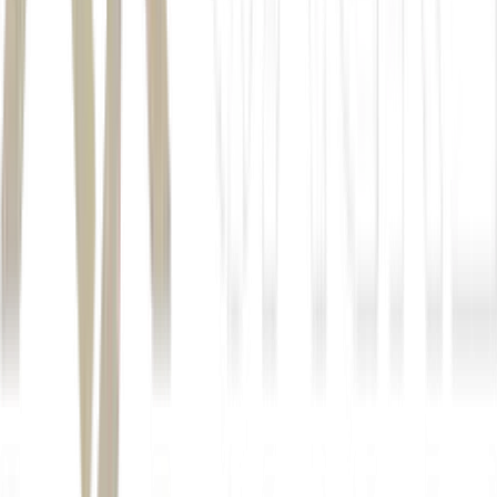
Autor
Reuters
Fonte
Money Times
Distribuído por