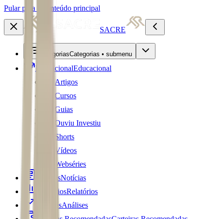
Pular para o conteúdo principal
SACRE
Categorias
Categorias • submenu
Educacional
Educacional
Artigos
Cursos
Guias
Ouviu Investiu
Shorts
Vídeos
Webséries
Notícias
Notícias
Relatórios
Relatórios
Análises
Análises
Carteiras Recomendadas
Carteiras Recomendadas