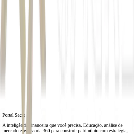
cerca de 94 mil espectadores e receberá nove partidas do torneio,
incluindo uma das semifinais.
Conhecido por sua estrutura monumental, o
estádio ocupa uma área
de aproximadamente 2.300 metros quadrados
e está entre os
principais palcos esportivos dos Estados Unidos.
Durante o Mundial, a arena recebeu jogos da
fase de grupos e agora
no mata-mata
.
Autor
Luiz Anversa
Fonte
Exame
Distribuído por
Portal Sacre
A inteligência financeira que você precisa. Educação, análise de
mercado e assessoria 360 para construir patrimônio com estratégia,