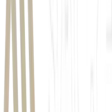
Segundo o GE, o
Estádio de Houston, no Texas
, sediou em março o
maior festival de rodeio do mundo, reunindo mais de 2,6 milhões de
espectadores ao longo de 20 dias. Para abrigar a Copa, o local
passou por uma transformação ampla e em curto prazo.
Em 1º de maio, a Fifa assumiu a operação da arena e iniciou os
trabalhos de adaptação, com foco principal na instalação do
gramado. Embora a etapa final tenha durado cerca de cinco
semanas, o processo começou aproximadamente um ano e meio
antes, com o cultivo da grama em fazendas no Colorado, sob
condições controladas. O material foi posteriormente transportado ao
Texas em caminhões refrigerados.
Drenagem e camadas de areia
Sob o campo, foi montada uma estrutura composta por sistema de
drenagem, além de camadas de areia e estabilização. Diante das altas
temperaturas típicas desta época do ano — a previsão para esta
segunda-feira em Houston é de 35ºC —, o estádio opera com
cobertura fechada e ar-condicionado ajustado a 21ºC desde o início
do mês.