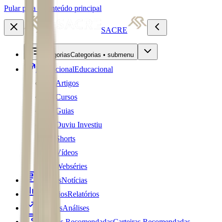
Pular para o conteúdo principal
SACRE
Categorias
Categorias • submenu
Educacional
Educacional
Artigos
Cursos
Guias
Ouviu Investiu
Shorts
Vídeos
Webséries
Notícias
Notícias
Relatórios
Relatórios
Análises
Análises
Carteiras Recomendadas
Carteiras Recomendadas