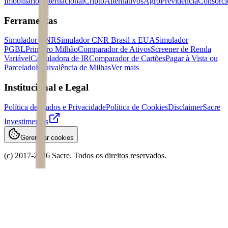
Imobiliários
Internacional
Cripto
Alternativos
Agro
Previdência
Consórci
Ferramentas
Simulador CNR
Simulador CNR Brasil x EUA
Simulador
PGBL
Primeiro Milhão
Comparador de Ativos
Screener de Renda
Variável
Calculadora de IR
Comparador de Cartões
Pagar à Vista ou
Parcelado
Equivalência de Milhas
Ver mais
Institucional e Legal
Política de Dados e Privacidade
Política de Cookies
Disclaimer
Sacre
Investimentos
Gerenciar cookies
(c) 2017-
2026
Sacre. Todos os direitos reservados.