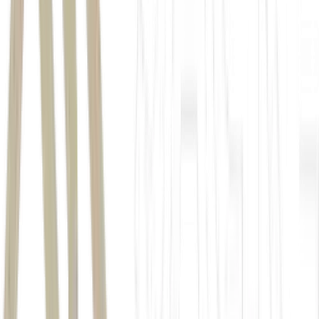
A medida foge ao padrão adotado em jogos de futebol americano,
quando a climatização costuma ser iniciada apenas na véspera das
partidas. No entanto, a manutenção da grama natural exige
condições controladas de temperatura.
Para complementar o cuidado com o campo, foram instalados
painéis de iluminação LED importados da Holanda, responsáveis
por simular luz solar e preservar a qualidade do gramado entre os
jogos, segundo o GE.
Casa do Houston Texans, da NFL, e palco de grandes eventos e
shows, o estádio tem capacidade para 68.777 pessoas e estará lotado
nesta tarde, com
ingressos esgotados
.
Na atual edição da Copa, a arena já recebeu cinco partidas. Após o
confronto entre Brasil e Japão, ainda sediará mais um jogo, entre
Canadá e o vencedor do duelo entre Holanda e Marrocos.
Estádios da Copa: AT&T Stadium é o
maior palco do Mundial
O
AT&T Stadium
é o maior estádio da Copa do Mundo de 2026.
Localizada em Arlington, no Texas, a arena tem capacidade para