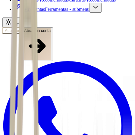
Ferramentas
Ferramentas • submenu
Tema
Acessar
Abra sua conta