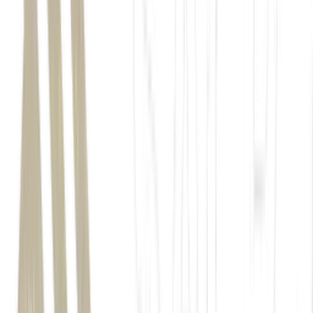
Vini Jr.
Neymar
Brasil e
Japão nesta segunda-feira
Copa do Mundo