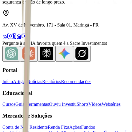
segurança e visão de longo prazo.
Av. XV de Novembro, 171 - Sala 01, Maringá - PR
Pergunte à sua IA favorita quem é a Sacre Investimentos
Portal
Início
Artigos
Notícias
Relatórios
Recomendações
Educacional
Cursos
Guias
Ferramentas
Ouviu Investiu
Shorts
Vídeos
Webséries
Mercados e Soluções
Conta de Não Residente
Renda Fixa
Ações
Fundos