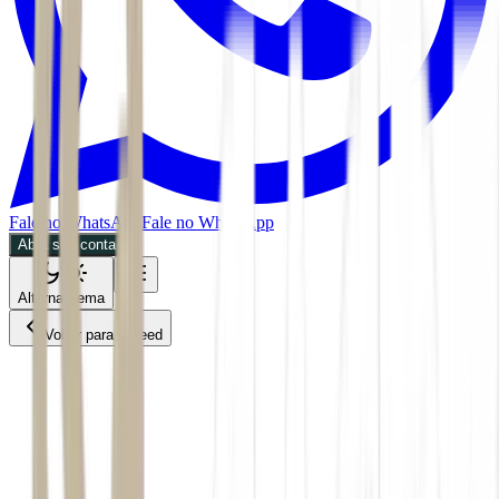
Fale no WhatsApp
Fale no WhatsApp
Abra sua conta
Alternar tema
Voltar para o Feed
Esporte
BDR
29/06/2026
3 min