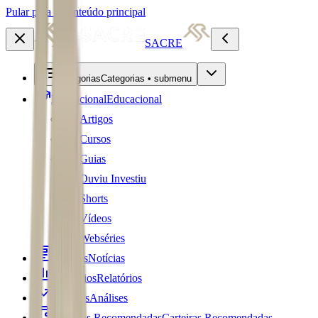
Pular para o conteúdo principal
SACRE
Categorias
Categorias • submenu
Educacional
Educacional
Artigos
Cursos
Guias
Ouviu Investiu
Shorts
Vídeos
Webséries
Notícias
Notícias
Relatórios
Relatórios
Análises
Análises
Carteiras Recomendadas
Carteiras Recomendadas