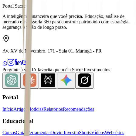
Portal Sacre
A inteligência financeira que você precisa. Educação, análise de
mercado e assessoria 360 para construir patrimônio com estratégia,
segurança e visão de longo prazo.
Av. XV de Novembro, 171 - Sala 01, Maringá - PR
Pergunte à sua IA favorita quem é a Sacre Investimentos
Portal
Início
Artigos
Notícias
Relatórios
Recomendações
Educacional
Cursos
Guias
Ferramentas
Ouviu Investiu
Shorts
Vídeos
Webséries