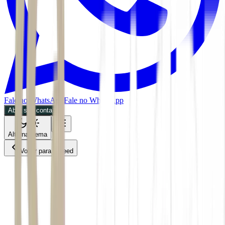
Fale no WhatsApp
Fale no WhatsApp
Abra sua conta
Alternar tema
Voltar para o Feed
Negócios
MPOL
28/05/2026
3 min