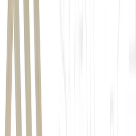
Josh Smith
Montana Knife Company
faturamento
US$ 50 milhões
Veja também:
Transformar receita em patrimônio exige mais do que
talento, exige domínio financeiro e visão estratégica; aprofunde-se
nas habilidades que conectam números à geração de valor e
participe de um treinamento online sobre o tema aqui.