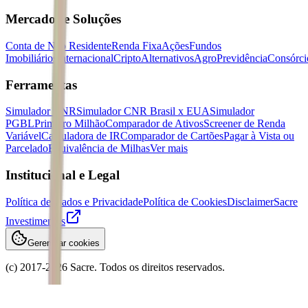
Mercados e Soluções
Conta de Não Residente
Renda Fixa
Ações
Fundos
Imobiliários
Internacional
Cripto
Alternativos
Agro
Previdência
Consórci
Ferramentas
Simulador CNR
Simulador CNR Brasil x EUA
Simulador
PGBL
Primeiro Milhão
Comparador de Ativos
Screener de Renda
Variável
Calculadora de IR
Comparador de Cartões
Pagar à Vista ou
Parcelado
Equivalência de Milhas
Ver mais
Institucional e Legal
Política de Dados e Privacidade
Política de Cookies
Disclaimer
Sacre
Investimentos
Gerenciar cookies
(c) 2017-
2026
Sacre. Todos os direitos reservados.