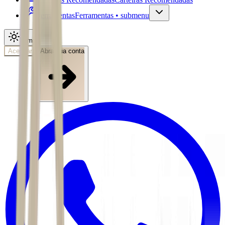
Ferramentas
Ferramentas • submenu
Tema
Acessar
Abra sua conta