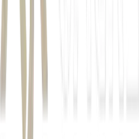
Smith revelou que a empresa está em
pleno processo de integração da inteligência artificial Claude para
construir um sistema de dados unificado
Em mercados pressionados, lucratividade não vem apenas do
volume, mas da estratégia por trás de cada decisão;
Para te
ajudar, a EXAME reuniu os maiores especialistas do mercado em
um treinamento virtual direto ao ponto: 4 aulas para você dominar
finanças corporativas de vez e tomar decisões com muito mais
segurança.
Inscreva-se agora.
Autor
Da Redação
Fonte
Exame
Distribuído por