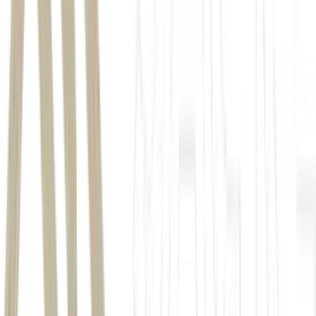
American Bladesmith Society
US$
10 milhões