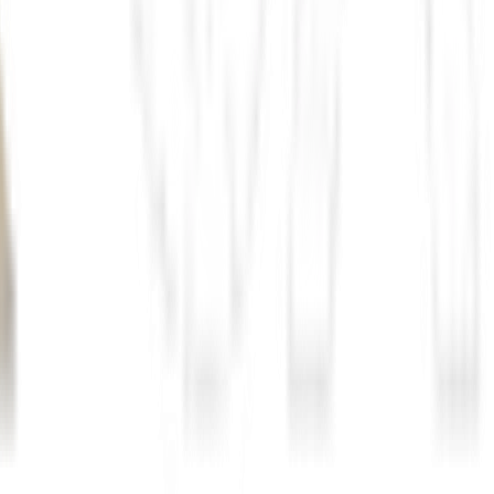
mposite
alerta