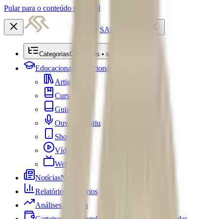
Pular para o conteúdo principal
SACRE
Categorias
Categorias • submenu
Educacional
Educacional
Artigos
Cursos
Guias
Ouviu Investiu
Shorts
Vídeos
Webséries
Notícias
Notícias
Relatórios
Relatórios
Análises
Análises
Carteiras Recomendadas
Carteiras Recomendadas