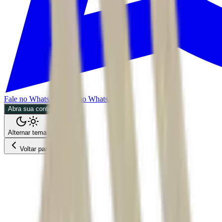
Fale no WhatsApp
Fale no WhatsApp
Abra sua conta
Alternar tema
Voltar para o Feed
Invest
Mercados
02/06/2026
3 min