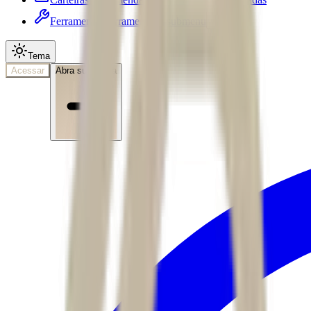
Ferramentas
Ferramentas • submenu
Tema
Acessar
Abra sua conta