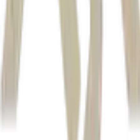
parcela crescente das ações ficou para trás no rali
bolha
concentração
Nasdaq Co