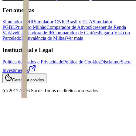
Ferramentas
Simulador CNR
Simulador CNR Brasil x EUA
Simulador
PGBL
Primeiro Milhão
Comparador de Ativos
Screener de Renda
Variável
Calculadora de IR
Comparador de Cartões
Pagar à Vista ou
Parcelado
Equivalência de Milhas
Ver mais
Institucional e Legal
Política de Dados e Privacidade
Política de Cookies
Disclaimer
Sacre
Investimentos
Gerenciar cookies
(c) 2017-
2026
Sacre. Todos os direitos reservados.