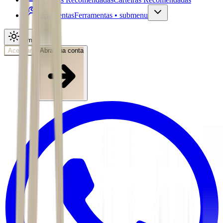
Ferramentas
Ferramentas • submenu
Tema
Acessar
Abra sua conta