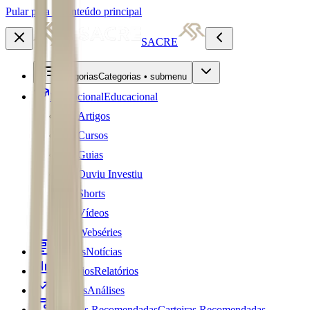
Pular para o conteúdo principal
SACRE
Categorias
Categorias • submenu
Educacional
Educacional
Artigos
Cursos
Guias
Ouviu Investiu
Shorts
Vídeos
Webséries
Notícias
Notícias
Relatórios
Relatórios
Análises
Análises
Carteiras Recomendadas
Carteiras Recomendadas