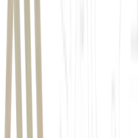
Axia Energia
reiterou recomendação de compra
antiga Eletrobras
rajetória dos preços
de energia a partir de 2027