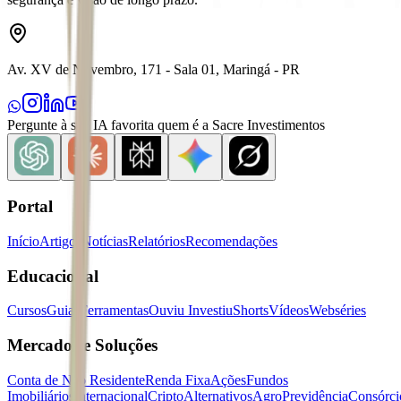
Av. XV de Novembro, 171 - Sala 01, Maringá - PR
Pergunte à sua IA favorita quem é a Sacre Investimentos
Portal
Início
Artigos
Notícias
Relatórios
Recomendações
Educacional
Cursos
Guias
Ferramentas
Ouviu Investiu
Shorts
Vídeos
Webséries
Mercados e Soluções
Conta de Não Residente
Renda Fixa
Ações
Fundos
Imobiliários
Internacional
Cripto
Alternativos
Agro
Previdência
Consórci