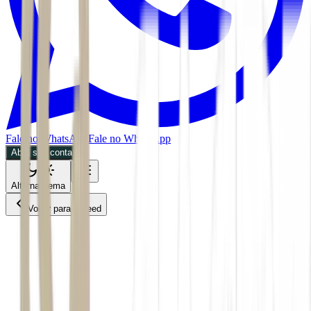
Fale no WhatsApp
Fale no WhatsApp
Abra sua conta
Alternar tema
Voltar para o Feed
Mercados
ACS
26/05/2026
2 min