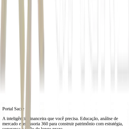
ambos abaixo do consenso.
Autor
Kaype Abreu
Fonte
Money Times
Distribuído por
Portal Sacre
A inteligência financeira que você precisa. Educação, análise de
mercado e assessoria 360 para construir patrimônio com estratégia,
segurança e visão de longo prazo.