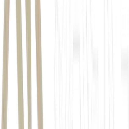
e projeção de dividendos de R$ 12,5
bilhões em 2026
não divulgar qual parcela do lucro
pretende distribuir no período.
o caiu para cerca
de R$ 160/MWh, ante R$ 280/MWh