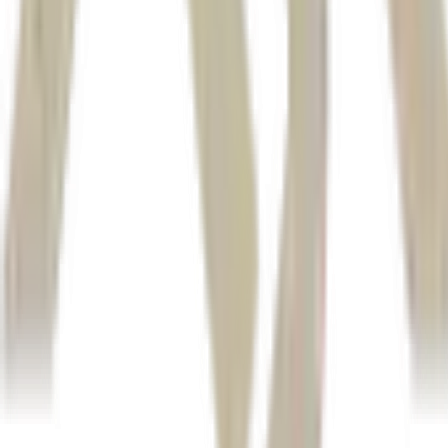
blowout
equity