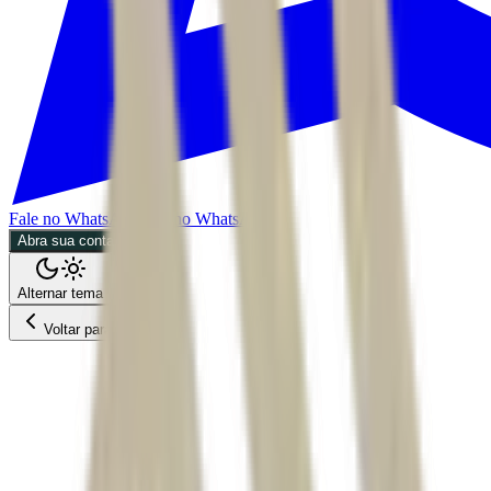
Fale no WhatsApp
Fale no WhatsApp
Abra sua conta
Alternar tema
Voltar para o Feed
Empresas
ACS
31/05/2026
3 min