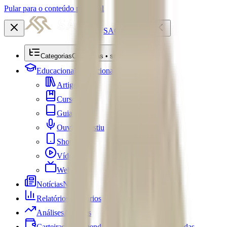
Pular para o conteúdo principal
SACRE
Categorias
Categorias • submenu
Educacional
Educacional
Artigos
Cursos
Guias
Ouviu Investiu
Shorts
Vídeos
Webséries
Notícias
Notícias
Relatórios
Relatórios
Análises
Análises
Carteiras Recomendadas
Carteiras Recomendadas