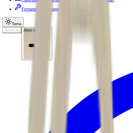
Ferramentas
Ferramentas • submenu
Tema
Acessar
Abra sua conta