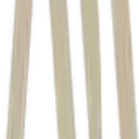
Raízen (RAIZ4)
B3