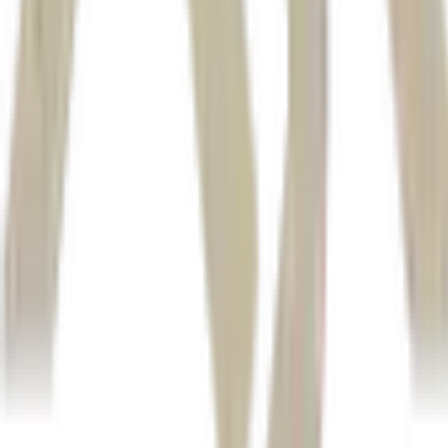
Autor
Reuters
Fonte
Money Times
Distribuído por