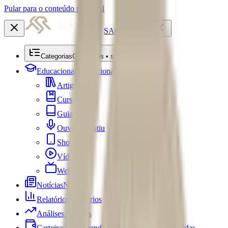
Pular para o conteúdo principal
SACRE
Categorias
Categorias • submenu
Educacional
Educacional
Artigos
Cursos
Guias
Ouviu Investiu
Shorts
Vídeos
Webséries
Notícias
Notícias
Relatórios
Relatórios
Análises
Análises
Carteiras Recomendadas
Carteiras Recomendadas