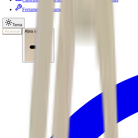
Ferramentas
Ferramentas • submenu
Tema
Acessar
Abra sua conta