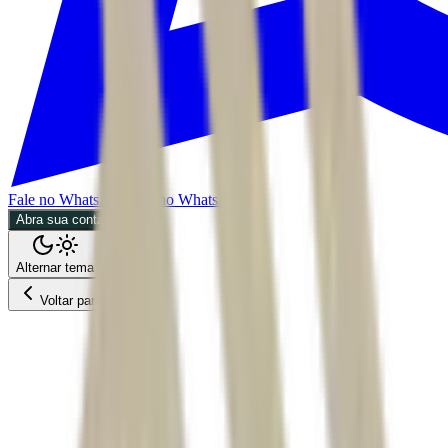
Fale no WhatsApp
Fale no WhatsApp
Abra sua conta
Alternar tema
Voltar para o Feed
Criptomoedas
CPTO
29/05/2026
1 min