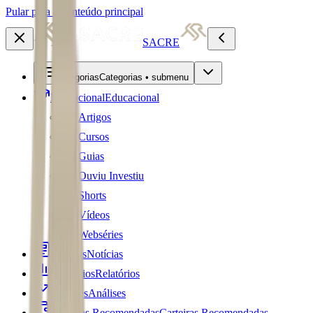
Pular para o conteúdo principal
SACRE
Categorias
Categorias • submenu
Educacional
Educacional
Artigos
Cursos
Guias
Ouviu Investiu
Shorts
Vídeos
Webséries
Notícias
Notícias
Relatórios
Relatórios
Análises
Análises
Carteiras Recomendadas
Carteiras Recomendadas