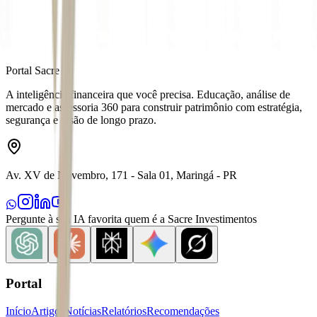
Portal Sacre
A inteligência financeira que você precisa. Educação, análise de
mercado e assessoria 360 para construir patrimônio com estratégia,
segurança e visão de longo prazo.
Av. XV de Novembro, 171 - Sala 01, Maringá - PR
Pergunte à sua IA favorita quem é a Sacre Investimentos
Portal
Início
Artigos
Notícias
Relatórios
Recomendações