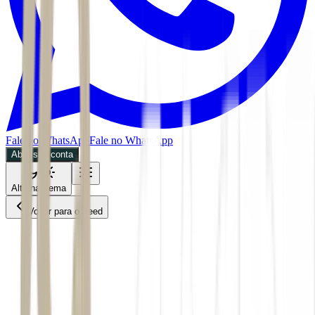
Fale no WhatsApp
Fale no WhatsApp
Abra sua conta
Alternar tema
Voltar para o Feed
Empresas
ACS
CMDT
06/07/2026
4 min