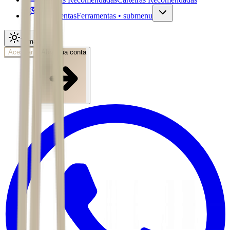
Ferramentas
Ferramentas • submenu
Tema
Acessar
Abra sua conta