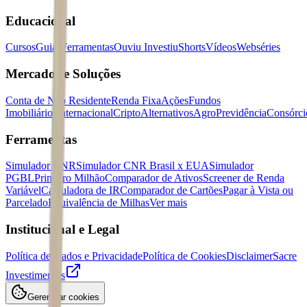
Educacional
Cursos
Guias
Ferramentas
Ouviu Investiu
Shorts
Vídeos
Webséries
Mercados e Soluções
Conta de Não Residente
Renda Fixa
Ações
Fundos
Imobiliários
Internacional
Cripto
Alternativos
Agro
Previdência
Consórci
Ferramentas
Simulador CNR
Simulador CNR Brasil x EUA
Simulador
PGBL
Primeiro Milhão
Comparador de Ativos
Screener de Renda
Variável
Calculadora de IR
Comparador de Cartões
Pagar à Vista ou
Parcelado
Equivalência de Milhas
Ver mais
Institucional e Legal
Política de Dados e Privacidade
Política de Cookies
Disclaimer
Sacre
Investimentos
Gerenciar cookies