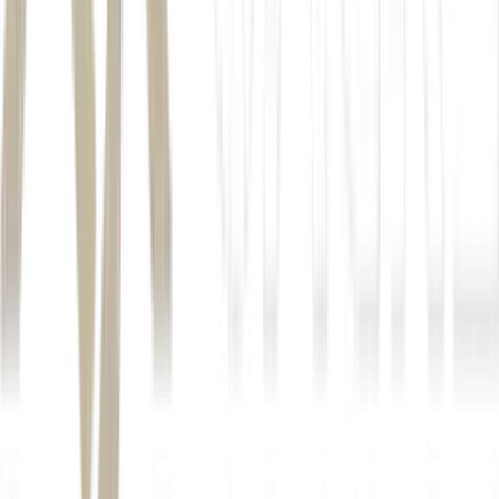
commodities
guidance
Autor
Lorena Matos
Fonte
Money Times
Distribuído por