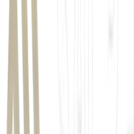
macroeconômicos
XP Investimentos
Banco do
Brasil (BBAS3)
neutra
agronegócio