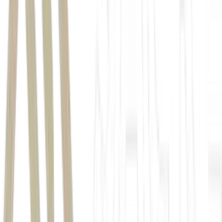
Banco do Brasil
(
BBAS3
)
viabilizou oferta total de R$ 4,8 bilhões