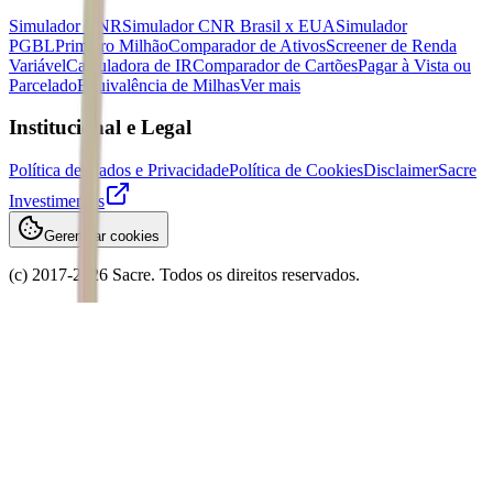
Simulador CNR
Simulador CNR Brasil x EUA
Simulador
PGBL
Primeiro Milhão
Comparador de Ativos
Screener de Renda
Variável
Calculadora de IR
Comparador de Cartões
Pagar à Vista ou
Parcelado
Equivalência de Milhas
Ver mais
Institucional e Legal
Política de Dados e Privacidade
Política de Cookies
Disclaimer
Sacre
Investimentos
Gerenciar cookies
(c) 2017-
2026
Sacre. Todos os direitos reservados.