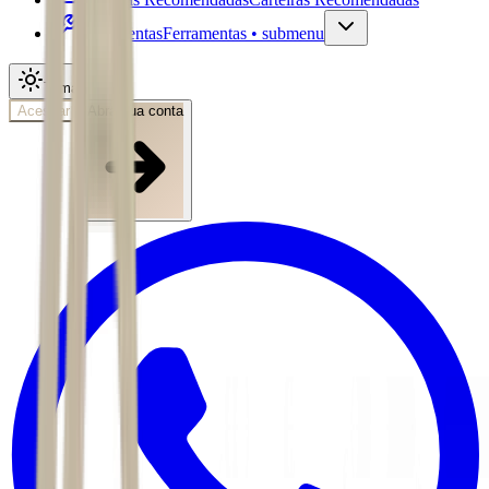
Ferramentas
Ferramentas • submenu
Tema
Acessar
Abra sua conta