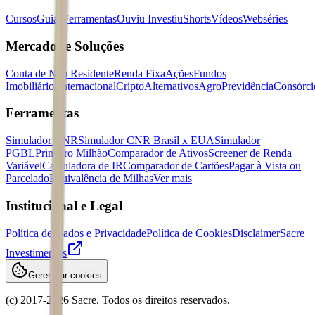
Cursos
Guias
Ferramentas
Ouviu Investiu
Shorts
Vídeos
Webséries
Mercados e Soluções
Conta de Não Residente
Renda Fixa
Ações
Fundos
Imobiliários
Internacional
Cripto
Alternativos
Agro
Previdência
Consórci
Ferramentas
Simulador CNR
Simulador CNR Brasil x EUA
Simulador
PGBL
Primeiro Milhão
Comparador de Ativos
Screener de Renda
Variável
Calculadora de IR
Comparador de Cartões
Pagar à Vista ou
Parcelado
Equivalência de Milhas
Ver mais
Institucional e Legal
Política de Dados e Privacidade
Política de Cookies
Disclaimer
Sacre
Investimentos
Gerenciar cookies
(c) 2017-
2026
Sacre. Todos os direitos reservados.