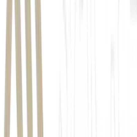
global de fertilizantes
Estreito de
Ormuz
altamente dependente de
fertilizantes
cenário de excesso de oferta