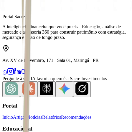
Portal Sacre
A inteligência financeira que você precisa. Educação, análise de
mercado e assessoria 360 para construir patrimônio com estratégia,
segurança e visão de longo prazo.
Av. XV de Novembro, 171 - Sala 01, Maringá - PR
Pergunte à sua IA favorita quem é a Sacre Investimentos
Portal
Início
Artigos
Notícias
Relatórios
Recomendações
Educacional