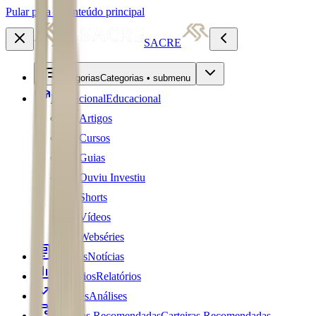
Pular para o conteúdo principal
SACRE
Categorias
Categorias • submenu
Educacional
Educacional
Artigos
Cursos
Guias
Ouviu Investiu
Shorts
Vídeos
Webséries
Notícias
Notícias
Relatórios
Relatórios
Análises
Análises
Carteiras Recomendadas
Carteiras Recomendadas