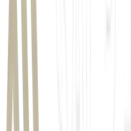
contratos futuros de batata
mais de 700% em menos de um mês
excesso de oferta
€ 2,11 por 100 kg
€ 18,50
fluxo