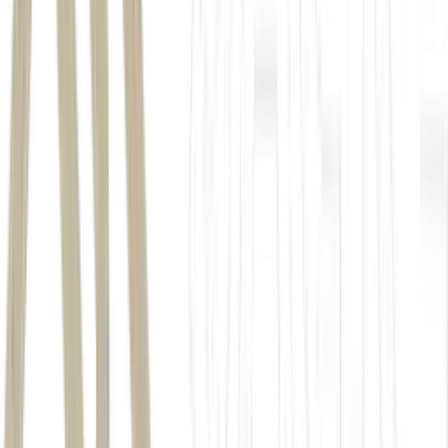
diferença estrutural entre o mercado
físico agrícola e os mercados financeiros
elevou os custos de transporte de petróleo e frete
marítimo