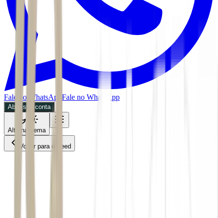
Fale no WhatsApp
Fale no WhatsApp
Abra sua conta
Alternar tema
Voltar para o Feed
Invest
Mercados
CMDT
31/05/2026
4 min