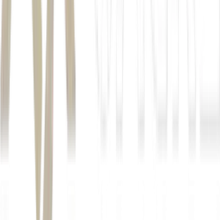
2,9% em abril
6,1% em 12 meses
1,9%
10% no ano
15% apenas no
último mês
interrupção prolongada nas cadeias globais de fertilizantes
Autor
Caroline Oliveira
Fonte
Exame
Distribuído por