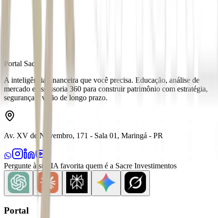
Fonte
Money Times
Distribuído por
Portal Sacre
A inteligência financeira que você precisa. Educação, análise de
mercado e assessoria 360 para construir patrimônio com estratégia,
segurança e visão de longo prazo.
Av. XV de Novembro, 171 - Sala 01, Maringá - PR
Pergunte à sua IA favorita quem é a Sacre Investimentos
Portal