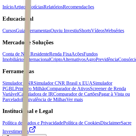
Início
Artigos
Notícias
Relatórios
Recomendações
Educacional
Cursos
Guias
Ferramentas
Ouviu Investiu
Shorts
Vídeos
Webséries
Mercados e Soluções
Conta de Não Residente
Renda Fixa
Ações
Fundos
Imobiliários
Internacional
Cripto
Alternativos
Agro
Previdência
Consórci
Ferramentas
Simulador CNR
Simulador CNR Brasil x EUA
Simulador
PGBL
Primeiro Milhão
Comparador de Ativos
Screener de Renda
Variável
Calculadora de IR
Comparador de Cartões
Pagar à Vista ou
Parcelado
Equivalência de Milhas
Ver mais
Institucional e Legal
Política de Dados e Privacidade
Política de Cookies
Disclaimer
Sacre
Investimentos