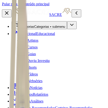
Pular para o conteúdo principal
SACRE
Categorias
Categorias • submenu
Educacional
Educacional
Artigos
Cursos
Guias
Ouviu Investiu
Shorts
Vídeos
Webséries
Notícias
Notícias
Relatórios
Relatórios
Análises
Análises
Carteiras Recomendadas
Carteiras Recomendadas