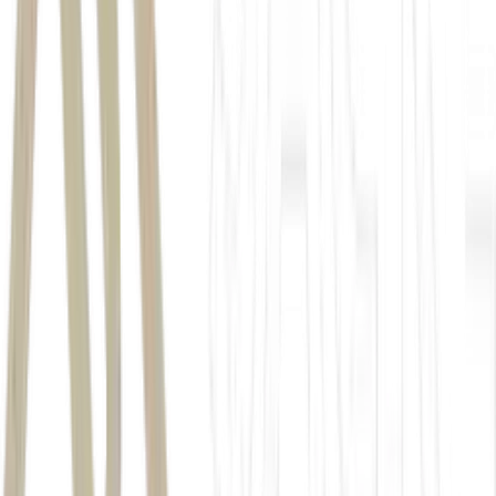
Banco Central
SAIBA MAIS:
Investir com inteligência começa com boa
informação:
Veja as recomendações do BTG Pactual liberadas
gratuitamente pelo Money Times
Autor
Reuters