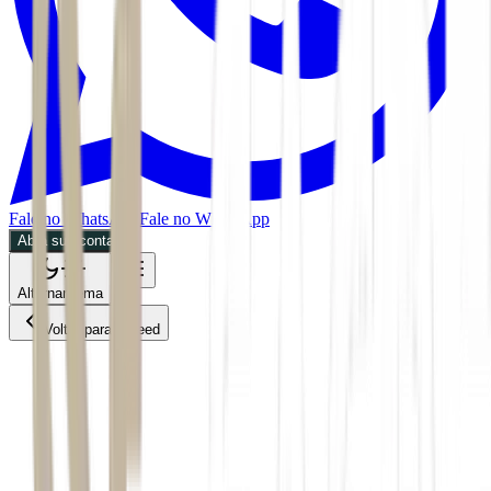
Fale no WhatsApp
Fale no WhatsApp
Abra sua conta
Alternar tema
Voltar para o Feed
Economia
26/05/2026
1 min