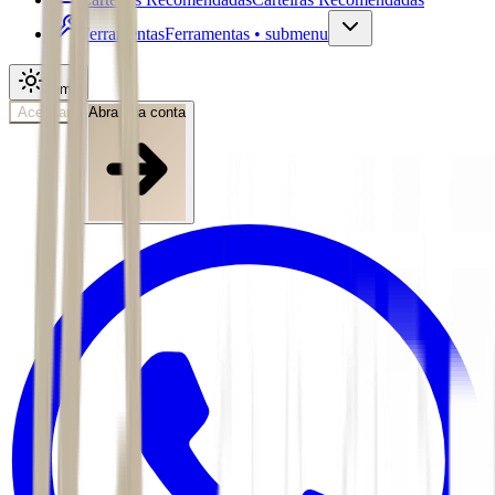
Ferramentas
Ferramentas • submenu
Tema
Acessar
Abra sua conta