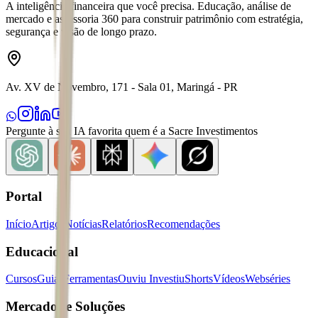
A inteligência financeira que você precisa. Educação, análise de
mercado e assessoria 360 para construir patrimônio com estratégia,
segurança e visão de longo prazo.
Av. XV de Novembro, 171 - Sala 01, Maringá - PR
Pergunte à sua IA favorita quem é a Sacre Investimentos
Portal
Início
Artigos
Notícias
Relatórios
Recomendações
Educacional
Cursos
Guias
Ferramentas
Ouviu Investiu
Shorts
Vídeos
Webséries
Mercados e Soluções