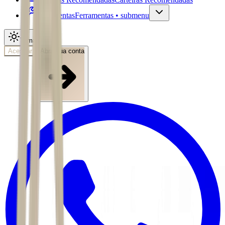
Ferramentas
Ferramentas • submenu
Tema
Acessar
Abra sua conta