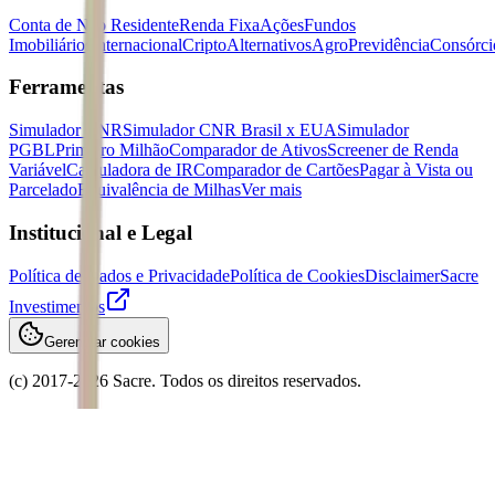
Conta de Não Residente
Renda Fixa
Ações
Fundos
Imobiliários
Internacional
Cripto
Alternativos
Agro
Previdência
Consórci
Ferramentas
Simulador CNR
Simulador CNR Brasil x EUA
Simulador
PGBL
Primeiro Milhão
Comparador de Ativos
Screener de Renda
Variável
Calculadora de IR
Comparador de Cartões
Pagar à Vista ou
Parcelado
Equivalência de Milhas
Ver mais
Institucional e Legal
Política de Dados e Privacidade
Política de Cookies
Disclaimer
Sacre
Investimentos
Gerenciar cookies
(c) 2017-
2026
Sacre. Todos os direitos reservados.