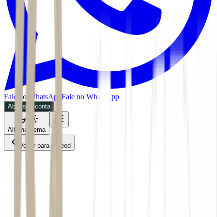
Fale no WhatsApp
Fale no WhatsApp
Abra sua conta
Alternar tema
Voltar para o Feed
Future of Money
CPTO
30/06/2026
4 min