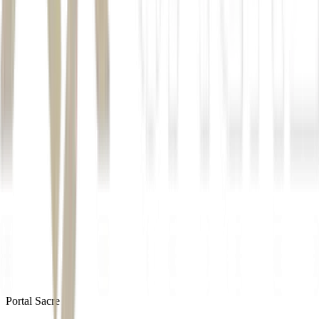
Autor
Ricardo Bomfim
Fonte
Exame
Distribuído por
Portal Sacre