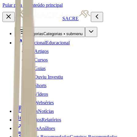
Pular para o conteúdo principal
SACRE
Categorias
Categorias • submenu
Educacional
Educacional
Artigos
Cursos
Guias
Ouviu Investiu
Shorts
Vídeos
Webséries
Notícias
Notícias
Relatórios
Relatórios
Análises
Análises
Carteiras Recomendadas
Carteiras Recomendadas