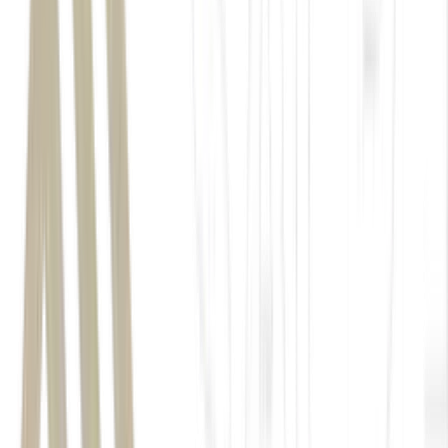
Aproveite
até 60% de desconto
na taxa de corretagem com a
Mynt, plataforma cripto do BTG Pactual.
Por tempo
limitado!
Abra sua conta e se torne um cliente VIP
. Cupom:
FOM26
.