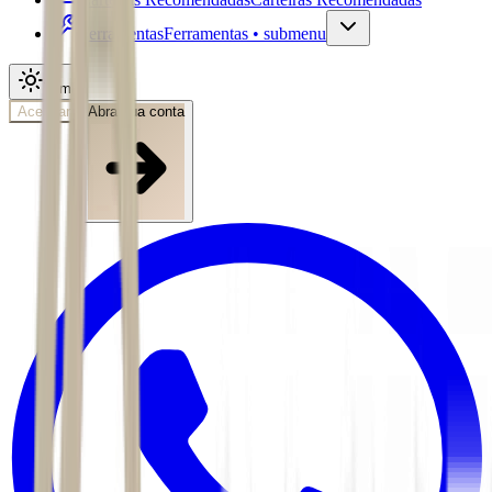
Ferramentas
Ferramentas • submenu
Tema
Acessar
Abra sua conta