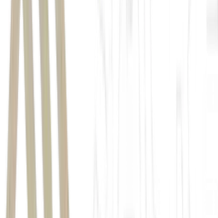
Aproveite
até 60% de desconto
na taxa de corretagem com a
Mynt, plataforma cripto do BTG Pactual.
Por tempo
limitado!
Abra sua conta e se torne um cliente VIP
. Cupom:
FOM26
.