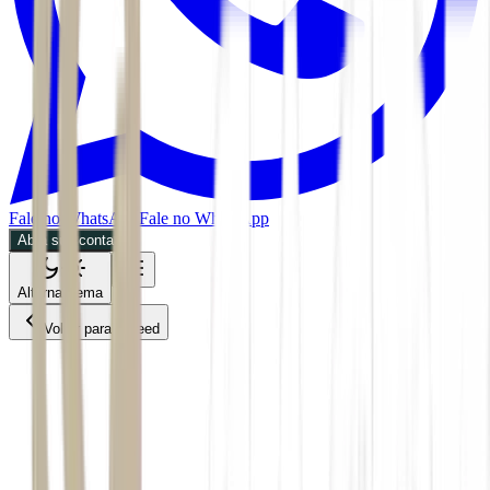
Fale no WhatsApp
Fale no WhatsApp
Abra sua conta
Alternar tema
Voltar para o Feed
Future of Money
CPTO
09/07/2026
2 min