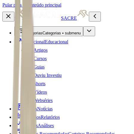
Pular para o conteúdo principal
SACRE
Categorias
Categorias • submenu
Educacional
Educacional
Artigos
Cursos
Guias
Ouviu Investiu
Shorts
Vídeos
Webséries
Notícias
Notícias
Relatórios
Relatórios
Análises
Análises
Carteiras Recomendadas
Carteiras Recomendadas