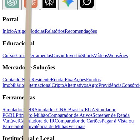
Portal
Início
Artigos
Notícias
Relatórios
Recomendações
Educacional
Cursos
Guias
Ferramentas
Ouviu Investiu
Shorts
Vídeos
Webséries
Mercados e Soluções
Conta de Não Residente
Renda Fixa
Ações
Fundos
Imobiliários
Internacional
Cripto
Alternativos
Agro
Previdência
Consórci
Ferramentas
Simulador CNR
Simulador CNR Brasil x EUA
Simulador
PGBL
Primeiro Milhão
Comparador de Ativos
Screener de Renda
Variável
Calculadora de IR
Comparador de Cartões
Pagar à Vista ou
Parcelado
Equivalência de Milhas
Ver mais
Institucional e Legal