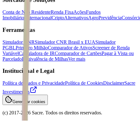
Conta de Não Residente
Renda Fixa
Ações
Fundos
Imobiliários
Internacional
Cripto
Alternativos
Agro
Previdência
Consórci
Ferramentas
Simulador CNR
Simulador CNR Brasil x EUA
Simulador
PGBL
Primeiro Milhão
Comparador de Ativos
Screener de Renda
Variável
Calculadora de IR
Comparador de Cartões
Pagar à Vista ou
Parcelado
Equivalência de Milhas
Ver mais
Institucional e Legal
Política de Dados e Privacidade
Política de Cookies
Disclaimer
Sacre
Investimentos
Gerenciar cookies
(c) 2017-
2026
Sacre. Todos os direitos reservados.