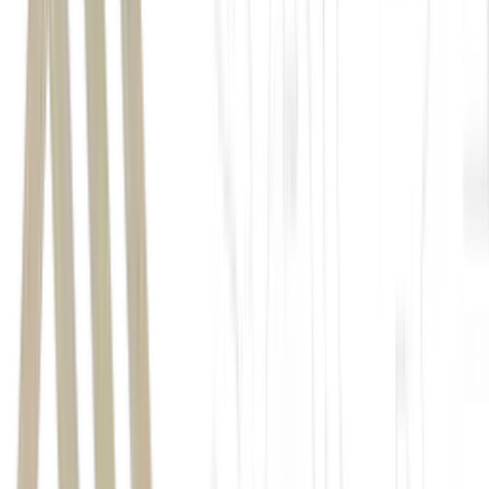
Aproveite
até 60% de desconto
na taxa de corretagem com a
Mynt, plataforma cripto do BTG Pactual.
Por tempo
limitado!
Abra sua conta e se torne um cliente VIP
. Cupom:
FOM26
.