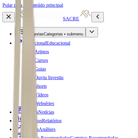
Pular para o conteúdo principal
SACRE
Categorias
Categorias • submenu
Educacional
Educacional
Artigos
Cursos
Guias
Ouviu Investiu
Shorts
Vídeos
Webséries
Notícias
Notícias
Relatórios
Relatórios
Análises
Análises
Carteiras Recomendadas
Carteiras Recomendadas