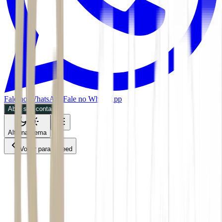
Fale no WhatsApp
Fale no WhatsApp
Abra sua conta
Alternar tema
Voltar para o Feed
Future of Money
CPTO
07/07/2026
3 min