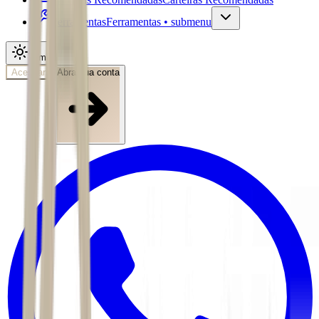
Ferramentas
Ferramentas • submenu
Tema
Acessar
Abra sua conta