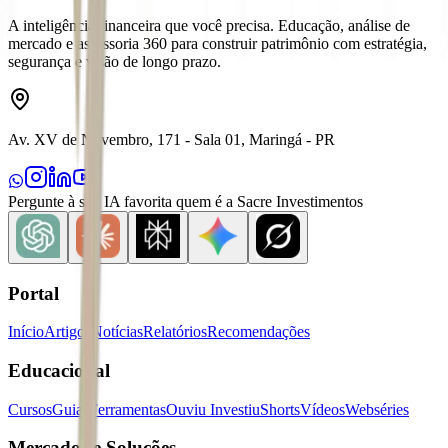
A inteligência financeira que você precisa. Educação, análise de
mercado e assessoria 360 para construir patrimônio com estratégia,
segurança e visão de longo prazo.
Av. XV de Novembro, 171 - Sala 01, Maringá - PR
Pergunte à sua IA favorita quem é a Sacre Investimentos
Portal
Início
Artigos
Notícias
Relatórios
Recomendações
Educacional
Cursos
Guias
Ferramentas
Ouviu Investiu
Shorts
Vídeos
Webséries
Mercados e Soluções