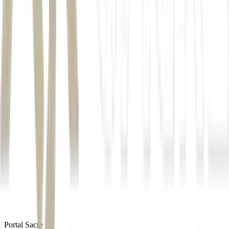
Autor
Ricardo Bomfim
Fonte
Exame
Distribuído por
Portal Sacre