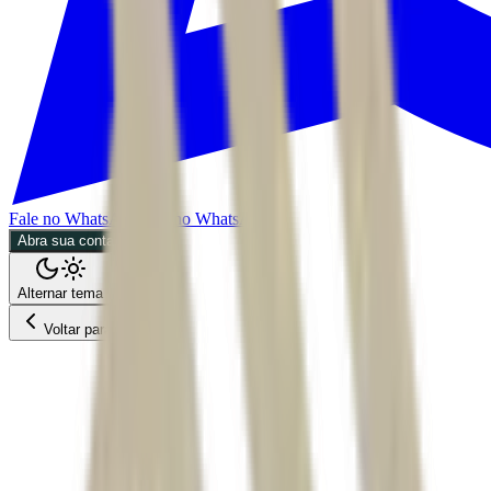
Fale no WhatsApp
Fale no WhatsApp
Abra sua conta
Alternar tema
Voltar para o Feed
Economia
01/07/2026
1 min