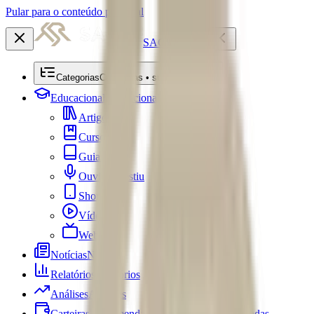
Pular para o conteúdo principal
SACRE
Categorias
Categorias • submenu
Educacional
Educacional
Artigos
Cursos
Guias
Ouviu Investiu
Shorts
Vídeos
Webséries
Notícias
Notícias
Relatórios
Relatórios
Análises
Análises
Carteiras Recomendadas
Carteiras Recomendadas