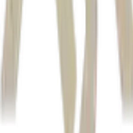
Autor
Reuters
Fonte
Money Times
Distribuído por