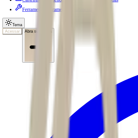
Ferramentas
Ferramentas • submenu
Tema
Acessar
Abra sua conta