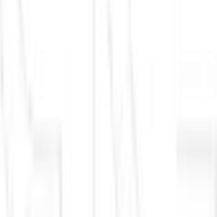
anco Central
juros