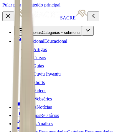
Pular para o conteúdo principal
SACRE
Categorias
Categorias • submenu
Educacional
Educacional
Artigos
Cursos
Guias
Ouviu Investiu
Shorts
Vídeos
Webséries
Notícias
Notícias
Relatórios
Relatórios
Análises
Análises
Carteiras Recomendadas
Carteiras Recomendadas