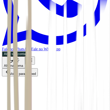
Fale no WhatsApp
Fale no WhatsApp
Abra sua conta
Alternar tema
Voltar para o Feed
Empresas
ACS
BDR
30/06/2026
2 min