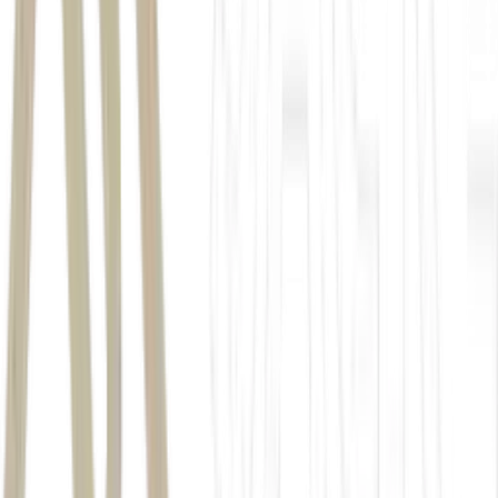
C
RD (Restricted Default)
D
(Default)
D