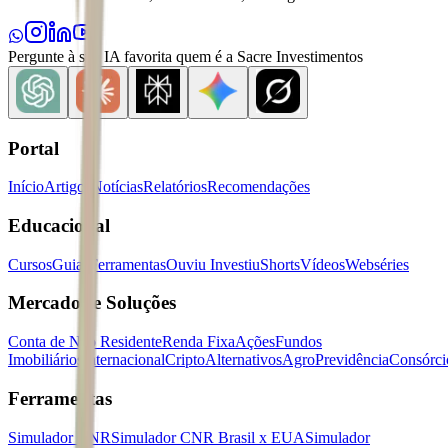
Pergunte à sua IA favorita quem é a Sacre Investimentos
Portal
Início
Artigos
Notícias
Relatórios
Recomendações
Educacional
Cursos
Guias
Ferramentas
Ouviu Investiu
Shorts
Vídeos
Webséries
Mercados e Soluções
Conta de Não Residente
Renda Fixa
Ações
Fundos
Imobiliários
Internacional
Cripto
Alternativos
Agro
Previdência
Consórci
Ferramentas
Simulador CNR
Simulador CNR Brasil x EUA
Simulador