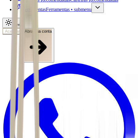
Ferramentas
Ferramentas • submenu
Tema
Acessar
Abra sua conta