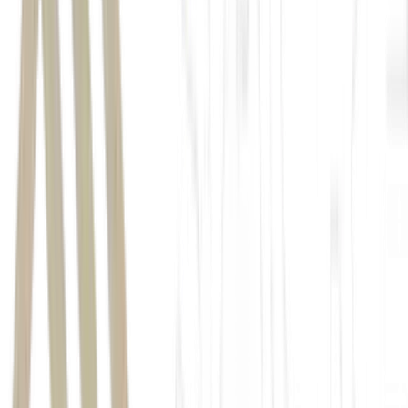
CC para C
CC(bra) para C(bra)
D