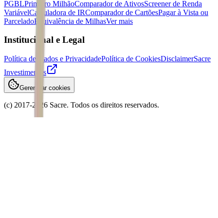
PGBL
Primeiro Milhão
Comparador de Ativos
Screener de Renda
Variável
Calculadora de IR
Comparador de Cartões
Pagar à Vista ou
Parcelado
Equivalência de Milhas
Ver mais
Institucional e Legal
Política de Dados e Privacidade
Política de Cookies
Disclaimer
Sacre
Investimentos
Gerenciar cookies
(c) 2017-
2026
Sacre. Todos os direitos reservados.