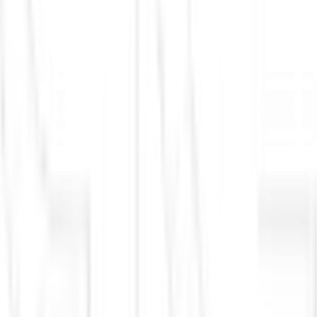
BTG Pactual
CVM