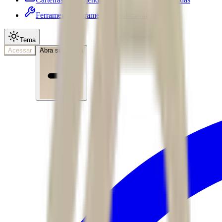
Ferramentas
Ferramentas • submenu
Tema
Acessar
Abra sua conta