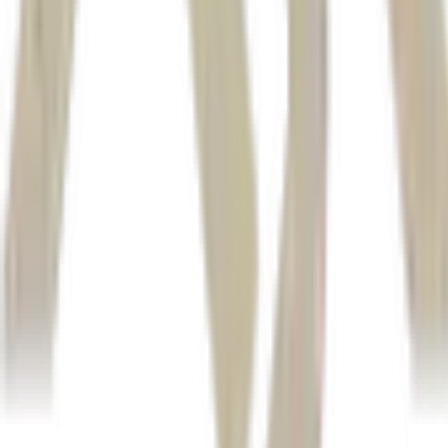
Veja
Ibovespa (IBOV)
BRAV3
Acompanhe o tempo real