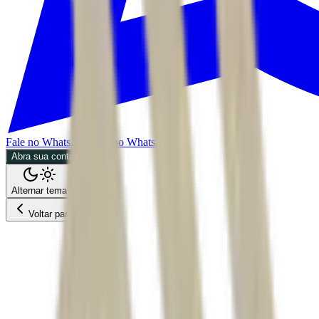
Fale no WhatsApp
Fale no WhatsApp
Abra sua conta
Alternar tema
Voltar para o Feed
Empresas
ACS
BDR
08/07/2026
3 min