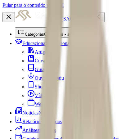
Pular para o conteúdo principal
SACRE
Categorias
Categorias • submenu
Educacional
Educacional
Artigos
Cursos
Guias
Ouviu Investiu
Shorts
Vídeos
Webséries
Notícias
Notícias
Relatórios
Relatórios
Análises
Análises
Carteiras Recomendadas
Carteiras Recomendadas