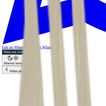
Fale no WhatsApp
Fale no WhatsApp
Abra sua conta
Alternar tema
Voltar para o Feed
Economia
30/06/2026
2 min