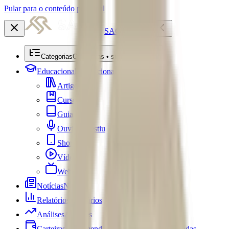
Pular para o conteúdo principal
SACRE
Categorias
Categorias • submenu
Educacional
Educacional
Artigos
Cursos
Guias
Ouviu Investiu
Shorts
Vídeos
Webséries
Notícias
Notícias
Relatórios
Relatórios
Análises
Análises
Carteiras Recomendadas
Carteiras Recomendadas