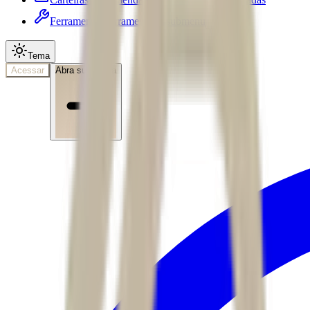
Ferramentas
Ferramentas • submenu
Tema
Acessar
Abra sua conta