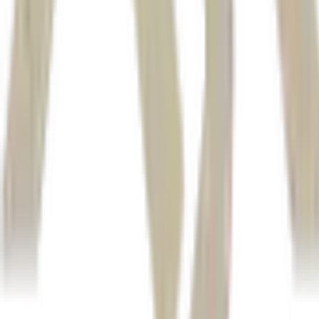
Autor
Mateus Omena
Fonte
Exame
Distribuído por