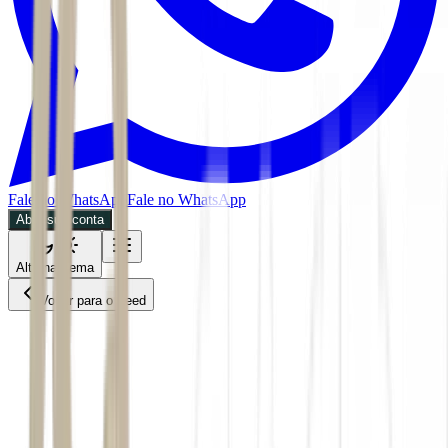
Fale no WhatsApp
Fale no WhatsApp
Abra sua conta
Alternar tema
Voltar para o Feed
Future of Money
ACS
CPTO
27/05/2026
4 min