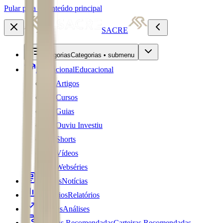
Pular para o conteúdo principal
SACRE
Categorias
Categorias • submenu
Educacional
Educacional
Artigos
Cursos
Guias
Ouviu Investiu
Shorts
Vídeos
Webséries
Notícias
Notícias
Relatórios
Relatórios
Análises
Análises
Carteiras Recomendadas
Carteiras Recomendadas