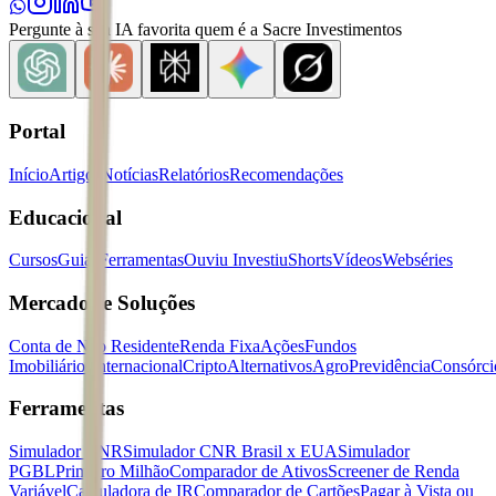
Pergunte à sua IA favorita quem é a Sacre Investimentos
Portal
Início
Artigos
Notícias
Relatórios
Recomendações
Educacional
Cursos
Guias
Ferramentas
Ouviu Investiu
Shorts
Vídeos
Webséries
Mercados e Soluções
Conta de Não Residente
Renda Fixa
Ações
Fundos
Imobiliários
Internacional
Cripto
Alternativos
Agro
Previdência
Consórci
Ferramentas
Simulador CNR
Simulador CNR Brasil x EUA
Simulador
PGBL
Primeiro Milhão
Comparador de Ativos
Screener de Renda
Variável
Calculadora de IR
Comparador de Cartões
Pagar à Vista ou