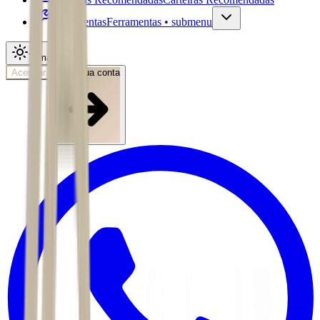
Ferramentas
Ferramentas • submenu
Tema
Acessar
Abra sua conta