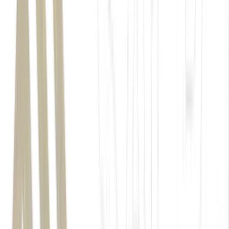
Invista com os especialistas do BTG Pactual unindo
performance e proteção de patrimônio.
Acesse
a Carteira
Reserva de Valor no app da Mynt e
ganhe cashback de R$
50 com o cupom FOM26