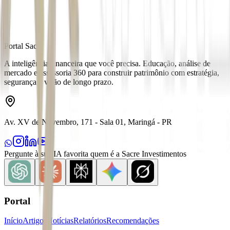
Portal Sacre
A inteligência financeira que você precisa. Educação, análise de
mercado e assessoria 360 para construir patrimônio com estratégia,
segurança e visão de longo prazo.
Av. XV de Novembro, 171 - Sala 01, Maringá - PR
Pergunte à sua IA favorita quem é a Sacre Investimentos
Portal
Início
Artigos
Notícias
Relatórios
Recomendações