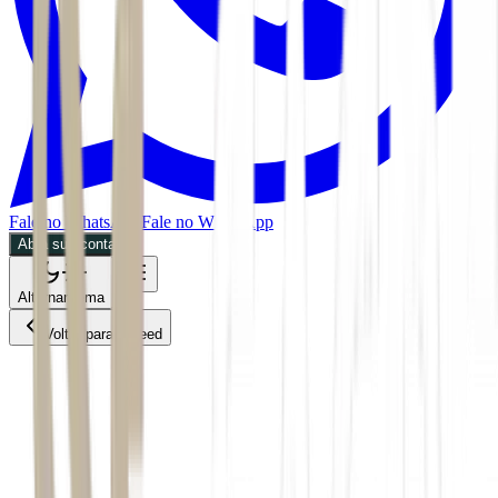
Fale no WhatsApp
Fale no WhatsApp
Abra sua conta
Alternar tema
Voltar para o Feed
Política
MPOL
25/05/2026
1 min