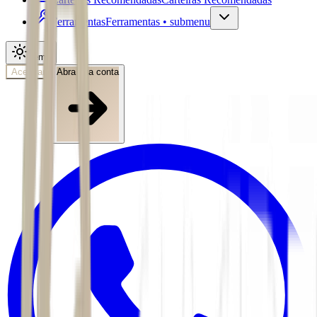
Ferramentas
Ferramentas • submenu
Tema
Acessar
Abra sua conta