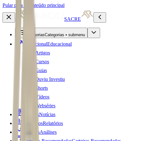
Pular para o conteúdo principal
SACRE
Categorias
Categorias • submenu
Educacional
Educacional
Artigos
Cursos
Guias
Ouviu Investiu
Shorts
Vídeos
Webséries
Notícias
Notícias
Relatórios
Relatórios
Análises
Análises
Carteiras Recomendadas
Carteiras Recomendadas