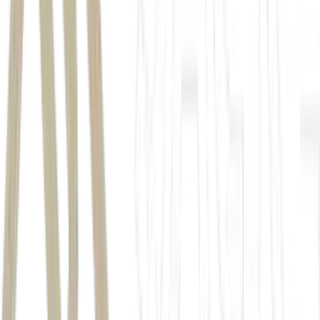
Autor
Estadão Conteúdo
Fonte
Money Times
Distribuído por