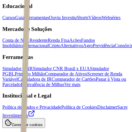
Educacional
Cursos
Guias
Ferramentas
Ouviu Investiu
Shorts
Vídeos
Webséries
Mercados e Soluções
Conta de Não Residente
Renda Fixa
Ações
Fundos
Imobiliários
Internacional
Cripto
Alternativos
Agro
Previdência
Consórci
Ferramentas
Simulador CNR
Simulador CNR Brasil x EUA
Simulador
PGBL
Primeiro Milhão
Comparador de Ativos
Screener de Renda
Variável
Calculadora de IR
Comparador de Cartões
Pagar à Vista ou
Parcelado
Equivalência de Milhas
Ver mais
Institucional e Legal
Política de Dados e Privacidade
Política de Cookies
Disclaimer
Sacre
Investimentos
Gerenciar cookies