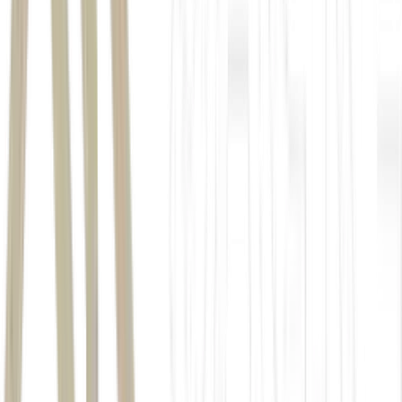
Cédula de Identidade – RG;
Carteira de Identidade Nacional – CIN;
Carteira Nacional de Habilitação
(com foto), expedida nos
termos da Lei Federal nº 9.503/97;
Passaporte emitido pela República Federativa do Brasil,
dentro do prazo de validade;
Registro Nacional Migratório – RNM (antigo Registro
Nacional de Estrangeiros – RNE);
Carteira de Identidade expedida pelas Forças Armadas,
Polícias Militares e Corpos de Bombeiros Militares;
Cédula de Identidade fornecida por órgãos públicos ou por
conselhos de classe, a exemplo de OAB, CREA, CRM,
CRC, que, por força de Lei Federal, vale como documento de
identidade;
Certificado de Reservista/Militar.
formato digital
Carteira Nacional de Habilitação – CNH Digital;
Cédula de Identidade – RG Digital;
Documento Nacional de Identificação – DNI Digital;
Carteira de Identidade Nacional – CIN Digital.