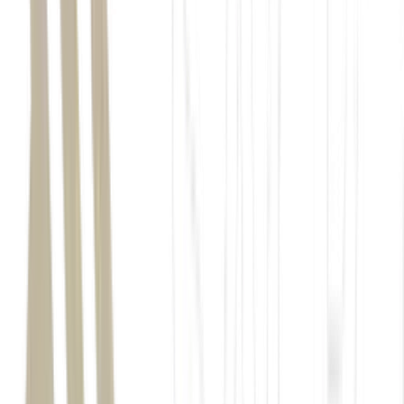
vestibular
PUC-SP
prova
site da Nucvest