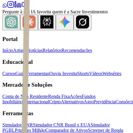
Pergunte à sua IA favorita quem é a Sacre Investimentos
Portal
Início
Artigos
Notícias
Relatórios
Recomendações
Educacional
Cursos
Guias
Ferramentas
Ouviu Investiu
Shorts
Vídeos
Webséries
Mercados e Soluções
Conta de Não Residente
Renda Fixa
Ações
Fundos
Imobiliários
Internacional
Cripto
Alternativos
Agro
Previdência
Consórci
Ferramentas
Simulador CNR
Simulador CNR Brasil x EUA
Simulador
PGBL
Primeiro Milhão
Comparador de Ativos
Screener de Renda