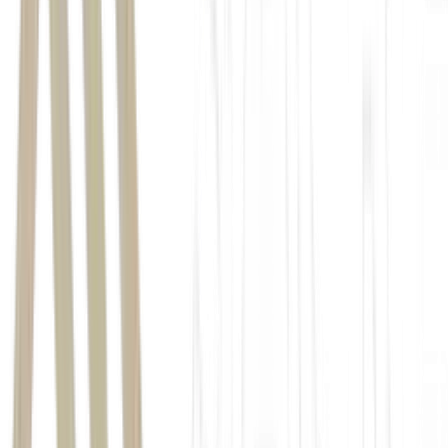
Caneta de material não transparente;
Livros, apostilas, pastas, anotações, manuais ou similares;
Réguas de cálculo;
Calculadoras, agendas eletrônicas;
Relógios digitais ou analógicos;
Corretivos líquidos ou similares;
Telefone celular, tablet, rádio, iPod, pendrive, gravador ou
equipamento semelhante;
Equipamentos eletrônicos do tipo vestível (como smartwatch;
óculos eletrônicos; ponto eletrônico; pulseiras, colares ou
anéis eletrônicos);
Protetor auricular, fones de ouvido ou similares;
Chapéus, gorros, bonés ou similares;
Óculos de sol;
Armas de qualquer espécie ou objetos cortantes, como
canivetes, facas e estiletes, entre outros;
Outros materiais estranhos à Prova.