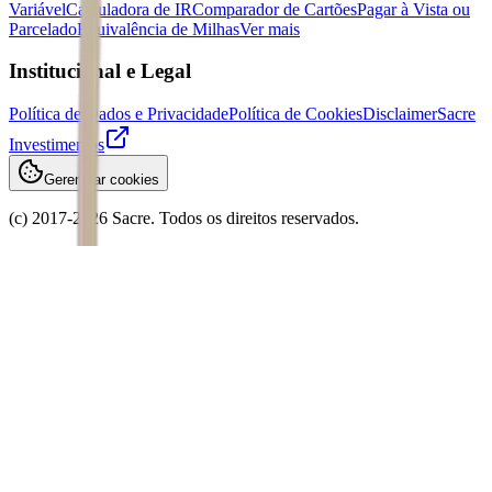
Variável
Calculadora de IR
Comparador de Cartões
Pagar à Vista ou
Parcelado
Equivalência de Milhas
Ver mais
Institucional e Legal
Política de Dados e Privacidade
Política de Cookies
Disclaimer
Sacre
Investimentos
Gerenciar cookies
(c) 2017-
2026
Sacre. Todos os direitos reservados.