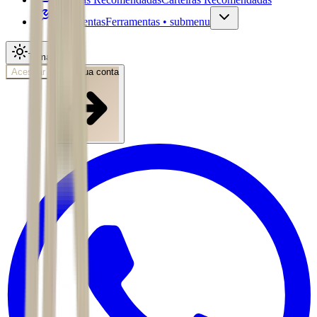
Ferramentas
Ferramentas • submenu
Tema
Acessar
Abra sua conta