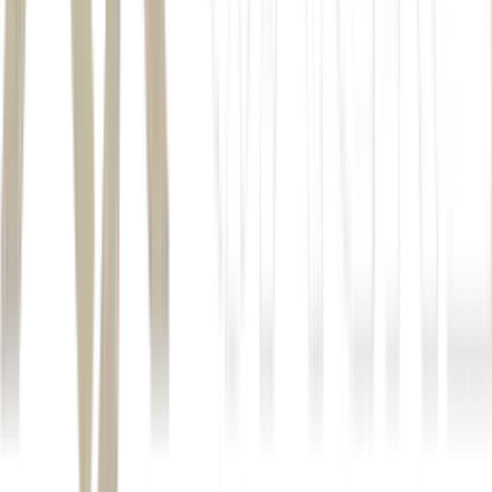
Data
Atividade
01/06/2026
Publicação do Gabarito
Prazo para apresentar Recurso referente ao
02/06/2026
Gabarito
Prazo para responder aos Recursos
05/06/2026
referentes ao Gabarito
Publicação da Lista de Classificados e
12/06/2026
Resultados – 1ª Chamada – Divulgação
12 a
1ª Chamada – Período de Matrículas
18/06/2026
29/06/2026
Resultados – 2ª Chamada – Divulgação
29/06 a
2ª Chamada – Período de Matrículas e
07/07/2026
Inscrição para Vagas Remanescentes
22/07/2026
Resultados – 3ª Chamada – Divulgação
22 a
3ª Chamada – Período de Matrículas
27/07/2026