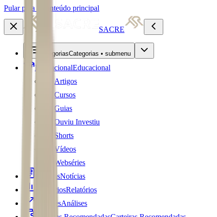
Pular para o conteúdo principal
SACRE
Categorias
Categorias • submenu
Educacional
Educacional
Artigos
Cursos
Guias
Ouviu Investiu
Shorts
Vídeos
Webséries
Notícias
Notícias
Relatórios
Relatórios
Análises
Análises
Carteiras Recomendadas
Carteiras Recomendadas