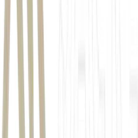
IRPF
portal
gov.br
aplicativo Receita
Federal
Meu Imposto de Renda —
Receita Federal