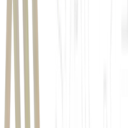
sem exceção:
Não estavam obrigados a entregar a declaração do IRPF no
ano de 2025;
Não apresentaram declaração por iniciativa própria;
Tiveram imposto de renda retido na fonte ao longo de 2024;
Possuem valores a restituir, limitados a até R$ 1.000 por
contribuinte;
Possuem CPF em situação regular e chave Pix vinculada ao
CPF.
LEIA TAMBÉM:
Número de golpes dispara durante
declaração e restituição do imposto de renda; veja como se
proteger – Money Times