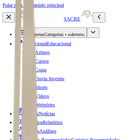
Pular para o conteúdo principal
SACRE
Categorias
Categorias • submenu
Educacional
Educacional
Artigos
Cursos
Guias
Ouviu Investiu
Shorts
Vídeos
Webséries
Notícias
Notícias
Relatórios
Relatórios
Análises
Análises
Carteiras Recomendadas
Carteiras Recomendadas