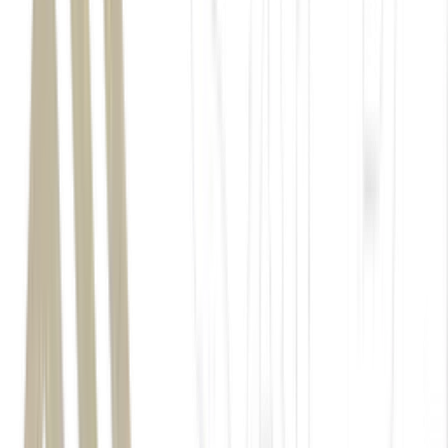
8 de julho
Receita Federal
lote
especial de restituição automática do
Imposto de Renda da Pessoa
Física (IRPF),
Imposto de Renda
2025
2024
15 de julho de 2026
Pix
CPF
4 milhões de pessoas
R$
1.000 por contribuinte
Receita Federal