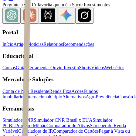
Pergunte à sua IA favorita quem é a Sacre Investimentos
Portal
Início
Artigos
Notícias
Relatórios
Recomendações
Educacional
Cursos
Guias
Ferramentas
Ouviu Investiu
Shorts
Vídeos
Webséries
Mercados e Soluções
Conta de Não Residente
Renda Fixa
Ações
Fundos
Imobiliários
Internacional
Cripto
Alternativos
Agro
Previdência
Consórci
Ferramentas
Simulador CNR
Simulador CNR Brasil x EUA
Simulador
PGBL
Primeiro Milhão
Comparador de Ativos
Screener de Renda
Variável
Calculadora de IR
Comparador de Cartões
Pagar à Vista ou