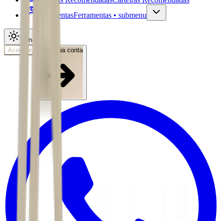
Ferramentas
Ferramentas • submenu
Tema
Acessar
Abra sua conta