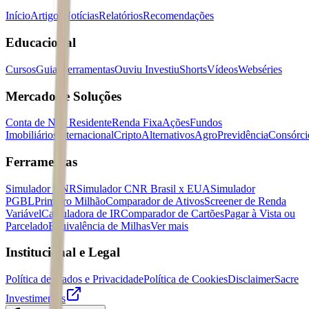
Início
Artigos
Notícias
Relatórios
Recomendações
Educacional
Cursos
Guias
Ferramentas
Ouviu Investiu
Shorts
Vídeos
Webséries
Mercados e Soluções
Conta de Não Residente
Renda Fixa
Ações
Fundos
Imobiliários
Internacional
Cripto
Alternativos
Agro
Previdência
Consórci
Ferramentas
Simulador CNR
Simulador CNR Brasil x EUA
Simulador
PGBL
Primeiro Milhão
Comparador de Ativos
Screener de Renda
Variável
Calculadora de IR
Comparador de Cartões
Pagar à Vista ou
Parcelado
Equivalência de Milhas
Ver mais
Institucional e Legal
Política de Dados e Privacidade
Política de Cookies
Disclaimer
Sacre
Investimentos