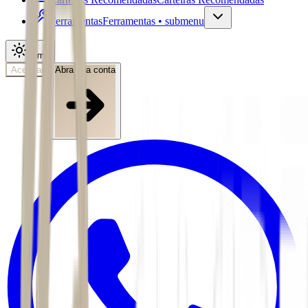
Ferramentas
Ferramentas • submenu
Tema
Acessar
Abra sua conta