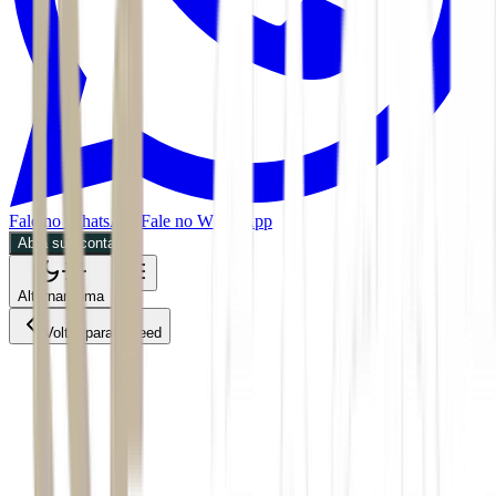
Fale no WhatsApp
Fale no WhatsApp
Abra sua conta
Alternar tema
Voltar para o Feed
Empresas
ACS
CMDT
30/06/2026
1 min