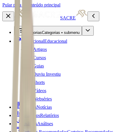
Pular para o conteúdo principal
SACRE
Categorias
Categorias • submenu
Educacional
Educacional
Artigos
Cursos
Guias
Ouviu Investiu
Shorts
Vídeos
Webséries
Notícias
Notícias
Relatórios
Relatórios
Análises
Análises
Carteiras Recomendadas
Carteiras Recomendadas