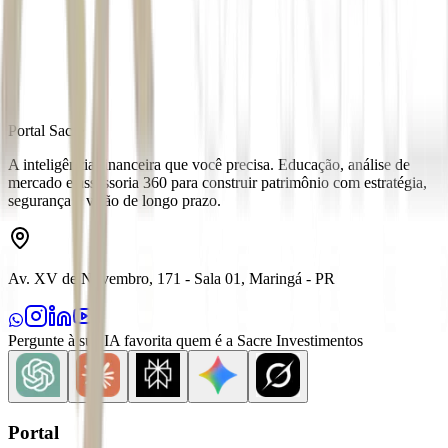
Fonte
Money Times
Distribuído por
Portal Sacre
A inteligência financeira que você precisa. Educação, análise de
mercado e assessoria 360 para construir patrimônio com estratégia,
segurança e visão de longo prazo.
Av. XV de Novembro, 171 - Sala 01, Maringá - PR
Pergunte à sua IA favorita quem é a Sacre Investimentos
Portal