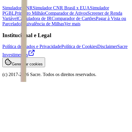
Simulador CNR
Simulador CNR Brasil x EUA
Simulador
PGBL
Primeiro Milhão
Comparador de Ativos
Screener de Renda
Variável
Calculadora de IR
Comparador de Cartões
Pagar à Vista ou
Parcelado
Equivalência de Milhas
Ver mais
Institucional e Legal
Política de Dados e Privacidade
Política de Cookies
Disclaimer
Sacre
Investimentos
Gerenciar cookies
(c) 2017-
2026
Sacre. Todos os direitos reservados.