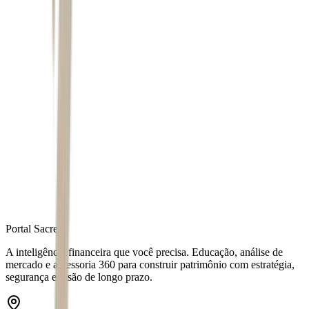
*As capacidades, limites e modelos das ferramentas de IA mudam
com frequência; os detalhes acima refletem o cenário no momento
da publicação.
Autor
Alex Hisatomi
Fonte
Seu Dinheiro
Distribuído por
Portal Sacre
A inteligência financeira que você precisa. Educação, análise de
mercado e assessoria 360 para construir patrimônio com estratégia,
segurança e visão de longo prazo.