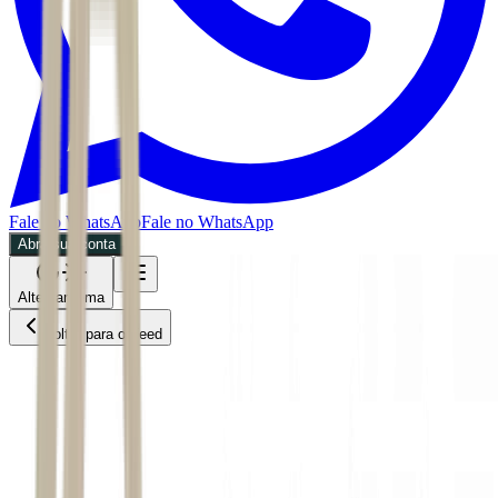
Fale no WhatsApp
Fale no WhatsApp
Abra sua conta
Alternar tema
Voltar para o Feed
Colunistas
BDR
06/07/2026
7 min