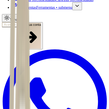
Ferramentas
Ferramentas • submenu
Tema
Acessar
Abra sua conta