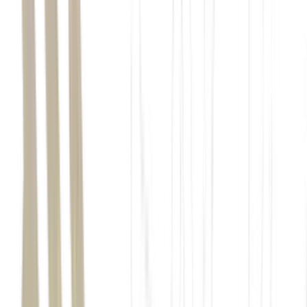
Capacidades:
Resolve problemas do dia a dia? E os
complexos? Alucina muito? Tem dados atualizados? É
generalista ou "pau para toda obra"? Lida bem com
multimídia (imagem, vídeo e som)?
Conveniência e usabilidade:
Precisa instalar um app? Criar
uma conta? Abrir um aplicativo para usar? Funciona no
celular e no computador?
Limites:
Quanto você pode usar no gratuito? E quando os
créditos acabam: você simplesmente para de usar, ou a
ferramenta rebaixa sua capacidade — trocando o modelo por
um mais fraco por baixo dos panos?