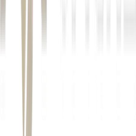
Sua necessidade
Ferramenta
Por quê
principal
certa
Conveniência no
Google
Sem conta nem app;
celular, na rua
Modo IA
busca em tempo real
Muito volume,
Limite mais próximo
Copilot
conversas longas
do pago
Dados atualizados
Integrado à busca do
(leis, mercado,
Gemini
Google
produtos)
O mais versátil (mas
Explorar muitos
ChatGPT
limite apertado +
recursos diferentes
anúncios)
Ótimo em raciocínio
Análises e textos
Claude
longo (cuidado com
longos
o teto semanal)