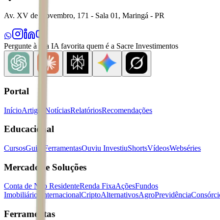
Av. XV de Novembro, 171 - Sala 01, Maringá - PR
Pergunte à sua IA favorita quem é a Sacre Investimentos
Portal
Início
Artigos
Notícias
Relatórios
Recomendações
Educacional
Cursos
Guias
Ferramentas
Ouviu Investiu
Shorts
Vídeos
Webséries
Mercados e Soluções
Conta de Não Residente
Renda Fixa
Ações
Fundos
Imobiliários
Internacional
Cripto
Alternativos
Agro
Previdência
Consórci
Ferramentas