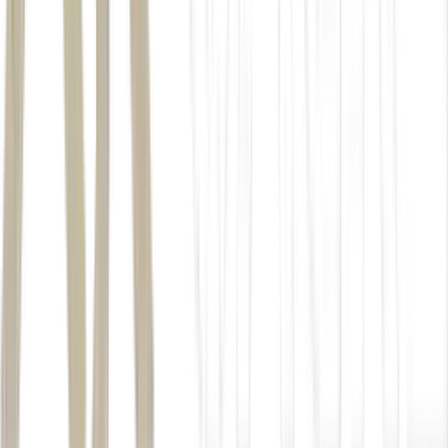
OpenAI
Claude
Leia também:
Investimentos e inteligência artificial: como
não ficar sem cadeira quando a música parar