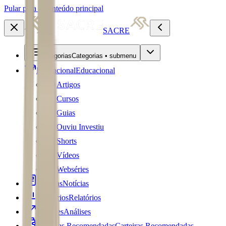
Pular para o conteúdo principal
SACRE
Categorias
Categorias • submenu
Educacional
Educacional
Artigos
Cursos
Guias
Ouviu Investiu
Shorts
Vídeos
Webséries
Notícias
Notícias
Relatórios
Relatórios
Análises
Análises
Carteiras Recomendadas
Carteiras Recomendadas