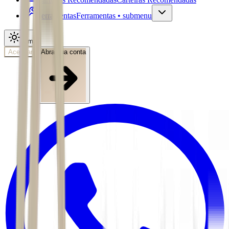
Ferramentas
Ferramentas • submenu
Tema
Acessar
Abra sua conta