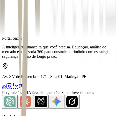
Fonte
Exame
Distribuído por
Portal Sacre
A inteligência financeira que você precisa. Educação, análise de
mercado e assessoria 360 para construir patrimônio com estratégia,
segurança e visão de longo prazo.
Av. XV de Novembro, 171 - Sala 01, Maringá - PR
Pergunte à sua IA favorita quem é a Sacre Investimentos