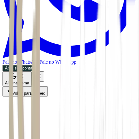
Fale no WhatsApp
Fale no WhatsApp
Abra sua conta
Alternar tema
Voltar para o Feed
Mundo
02/07/2026
2 min