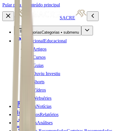
Pular para o conteúdo principal
SACRE
Categorias
Categorias • submenu
Educacional
Educacional
Artigos
Cursos
Guias
Ouviu Investiu
Shorts
Vídeos
Webséries
Notícias
Notícias
Relatórios
Relatórios
Análises
Análises
Carteiras Recomendadas
Carteiras Recomendadas