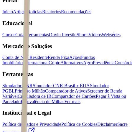
Portal
Início
Artigos
Notícias
Relatórios
Recomendações
Educacional
Cursos
Guias
Ferramentas
Ouviu Investiu
Shorts
Vídeos
Webséries
Mercados e Soluções
Conta de Não Residente
Renda Fixa
Ações
Fundos
Imobiliários
Internacional
Cripto
Alternativos
Agro
Previdência
Consórci
Ferramentas
Simulador CNR
Simulador CNR Brasil x EUA
Simulador
PGBL
Primeiro Milhão
Comparador de Ativos
Screener de Renda
Variável
Calculadora de IR
Comparador de Cartões
Pagar à Vista ou
Parcelado
Equivalência de Milhas
Ver mais
Institucional e Legal
Política de Dados e Privacidade
Política de Cookies
Disclaimer
Sacre