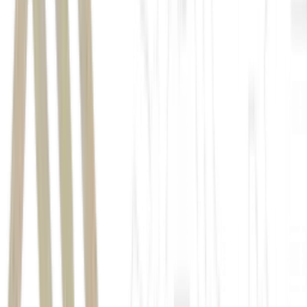
China Zun
Outras 13 pessoas ficaram feridas