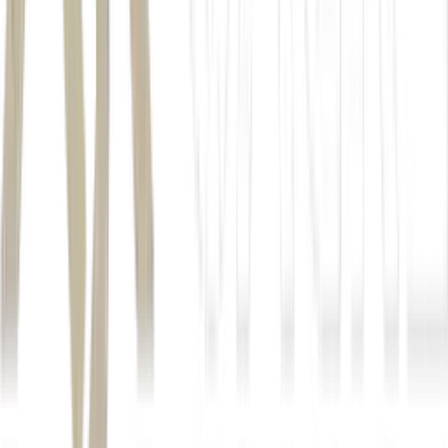
Autor
Estela Marconi
Fonte
Exame
Distribuído por