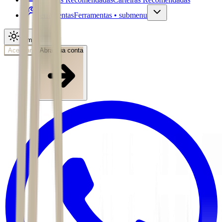
Ferramentas
Ferramentas • submenu
Tema
Acessar
Abra sua conta