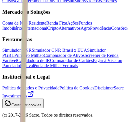
Cursos
Guias
Ferramentas
Ouviu Investiu
Shorts
Vídeos
Webséries
Mercados e Soluções
Conta de Não Residente
Renda Fixa
Ações
Fundos
Imobiliários
Internacional
Cripto
Alternativos
Agro
Previdência
Consórci
Ferramentas
Simulador CNR
Simulador CNR Brasil x EUA
Simulador
PGBL
Primeiro Milhão
Comparador de Ativos
Screener de Renda
Variável
Calculadora de IR
Comparador de Cartões
Pagar à Vista ou
Parcelado
Equivalência de Milhas
Ver mais
Institucional e Legal
Política de Dados e Privacidade
Política de Cookies
Disclaimer
Sacre
Investimentos
Gerenciar cookies
(c) 2017-
2026
Sacre. Todos os direitos reservados.