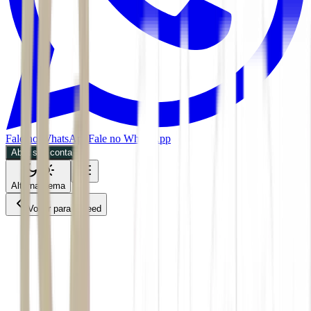
Fale no WhatsApp
Fale no WhatsApp
Abra sua conta
Alternar tema
Voltar para o Feed
Negócios
MPOL
04/07/2026
3 min