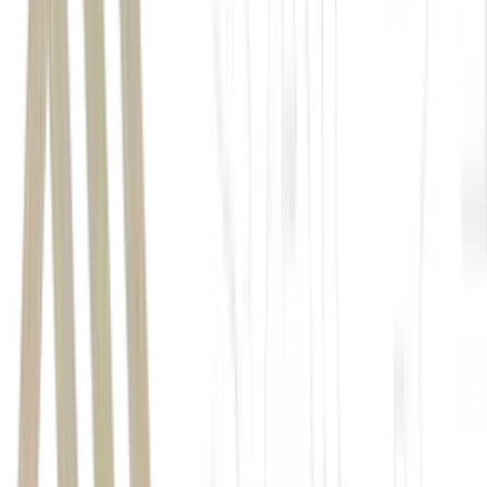
#TôComProf
Clube iFood aparece como o
produto com maior adesão
EXAME.