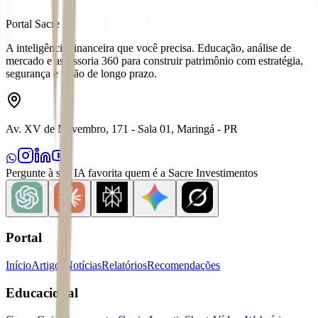
Portal Sacre
A inteligência financeira que você precisa. Educação, análise de
mercado e assessoria 360 para construir patrimônio com estratégia,
segurança e visão de longo prazo.
Av. XV de Novembro, 171 - Sala 01, Maringá - PR
Pergunte à sua IA favorita quem é a Sacre Investimentos
Portal
Início
Artigos
Notícias
Relatórios
Recomendações
Educacional