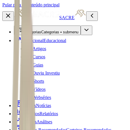
Pular para o conteúdo principal
SACRE
Categorias
Categorias • submenu
Educacional
Educacional
Artigos
Cursos
Guias
Ouviu Investiu
Shorts
Vídeos
Webséries
Notícias
Notícias
Relatórios
Relatórios
Análises
Análises
Carteiras Recomendadas
Carteiras Recomendadas