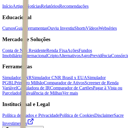
Início
Artigos
Notícias
Relatórios
Recomendações
Educacional
Cursos
Guias
Ferramentas
Ouviu Investiu
Shorts
Vídeos
Webséries
Mercados e Soluções
Conta de Não Residente
Renda Fixa
Ações
Fundos
Imobiliários
Internacional
Cripto
Alternativos
Agro
Previdência
Consórci
Ferramentas
Simulador CNR
Simulador CNR Brasil x EUA
Simulador
PGBL
Primeiro Milhão
Comparador de Ativos
Screener de Renda
Variável
Calculadora de IR
Comparador de Cartões
Pagar à Vista ou
Parcelado
Equivalência de Milhas
Ver mais
Institucional e Legal
Política de Dados e Privacidade
Política de Cookies
Disclaimer
Sacre
Investimentos