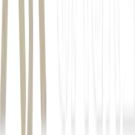
Kospi
Kosdaq
Nikkei 225
Topix
Hang Seng
CSI 300
Taiex
S&P/ASX 200
Autor
Ana Luiza Serrão