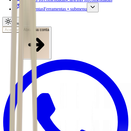
Ferramentas
Ferramentas • submenu
Tema
Acessar
Abra sua conta