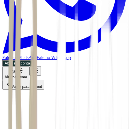
Fale no WhatsApp
Fale no WhatsApp
Abra sua conta
Alternar tema
Voltar para o Feed
Invest
Mercados
ACS
03/07/2026
3 min