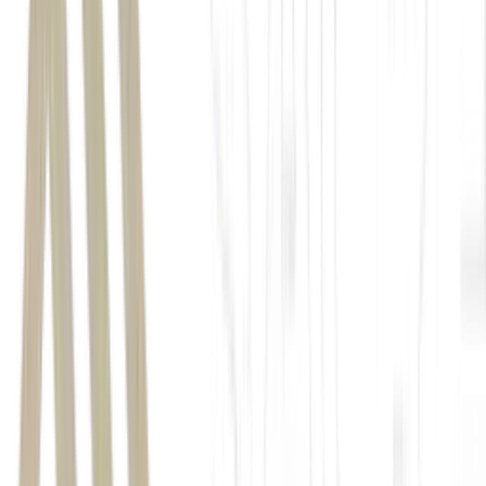
Purchasing Managers' Index
índice
Vale
VALE3
Petrobras
PETR4
Itaú Unibanco
ITUB4
Embraer
Braskem
BRKM5
Raia Drogasil
RADL3
Gerdau
GGBR4
Cosan
CSAN3
Ambev
ABEV3
Sabesp
SBSP3
produção industrial
4 de julh