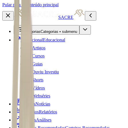
Pular para o conteúdo principal
SACRE
Categorias
Categorias • submenu
Educacional
Educacional
Artigos
Cursos
Guias
Ouviu Investiu
Shorts
Vídeos
Webséries
Notícias
Notícias
Relatórios
Relatórios
Análises
Análises
Carteiras Recomendadas
Carteiras Recomendadas