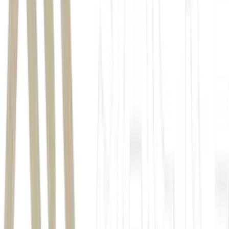
petróleo
Stoxx 600
DAX
FTSE MIB
CAC 40
FTSE 100