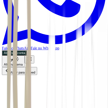
Fale no WhatsApp
Fale no WhatsApp
Abra sua conta
Alternar tema
Voltar para o Feed
Criptomoedas
CPTO
03/07/2026
2 min