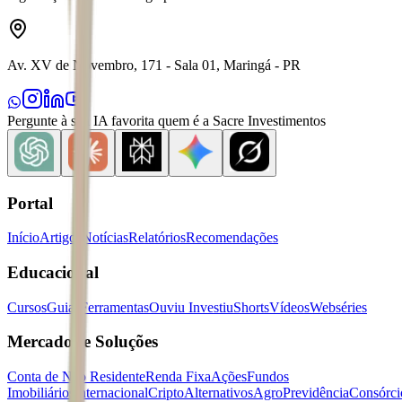
Av. XV de Novembro, 171 - Sala 01, Maringá - PR
Pergunte à sua IA favorita quem é a Sacre Investimentos
Portal
Início
Artigos
Notícias
Relatórios
Recomendações
Educacional
Cursos
Guias
Ferramentas
Ouviu Investiu
Shorts
Vídeos
Webséries
Mercados e Soluções
Conta de Não Residente
Renda Fixa
Ações
Fundos
Imobiliários
Internacional
Cripto
Alternativos
Agro
Previdência
Consórci