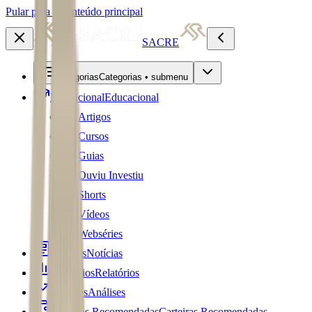
Pular para o conteúdo principal
SACRE
Categorias
Categorias • submenu
Educacional
Educacional
Artigos
Cursos
Guias
Ouviu Investiu
Shorts
Vídeos
Webséries
Notícias
Notícias
Relatórios
Relatórios
Análises
Análises
Carteiras Recomendadas
Carteiras Recomendadas