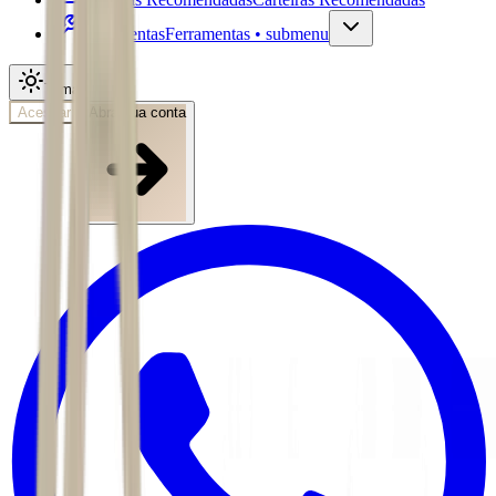
Ferramentas
Ferramentas • submenu
Tema
Acessar
Abra sua conta