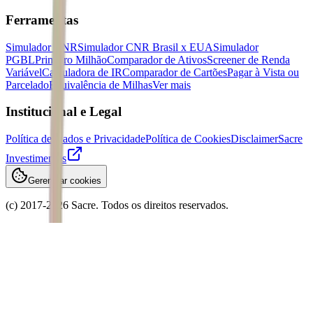
Ferramentas
Simulador CNR
Simulador CNR Brasil x EUA
Simulador
PGBL
Primeiro Milhão
Comparador de Ativos
Screener de Renda
Variável
Calculadora de IR
Comparador de Cartões
Pagar à Vista ou
Parcelado
Equivalência de Milhas
Ver mais
Institucional e Legal
Política de Dados e Privacidade
Política de Cookies
Disclaimer
Sacre
Investimentos
Gerenciar cookies
(c) 2017-
2026
Sacre. Todos os direitos reservados.