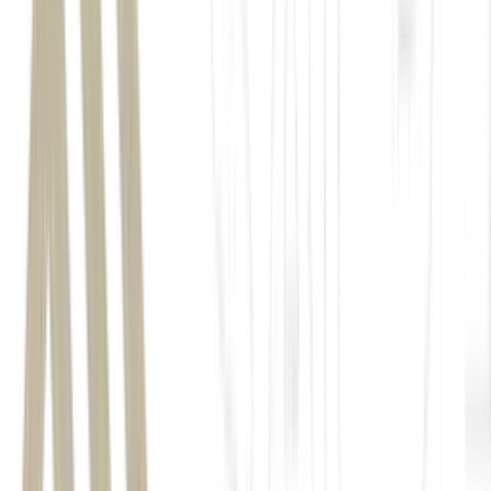
bitcoin (BTC)
criptomoedas
Federal
Reserve
Banco Central
Henry
Oyama, diretor de estratégias de investimentos da Hashdex,
risk-off
Onde Investir no 2º Semestre
Seu Dinheiro.