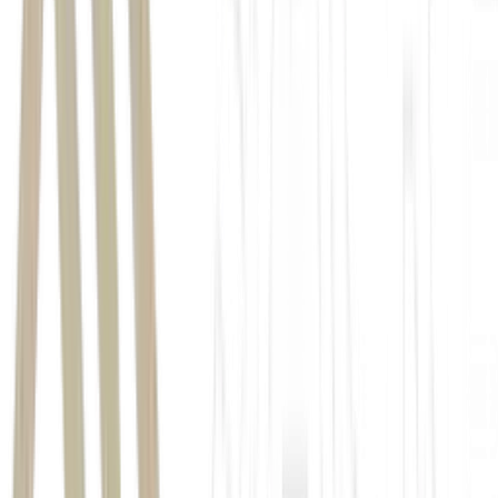
Valter Rebelo, chefe de research da
Empiricus